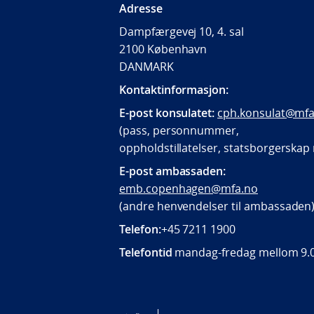
Adresse
Dampfærgevej 10, 4. sal
2100 København
DANMARK
Kontaktinformasjon:
E-post konsulatet:
cph.konsulat@mfa
(pass, personnummer,
oppholdstillatelser, statsborgerska
E-post ambassaden:
emb.copenhagen@mfa.no
(andre henvendelser til ambassaden
Telefon:
+45 7211 1900
Telefontid
mandag-fredag mellom 9.0