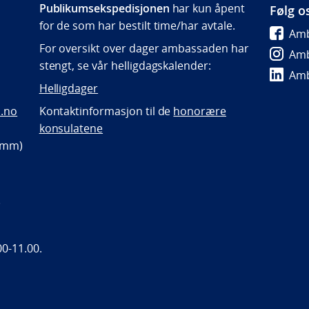
Publikumsekspedisjonen
har kun åpent
Følg o
for de som har bestilt time/har avtale.
Amb
For oversikt over dager ambassaden har
Amb
stengt, se vår helligdagskalender:
Amb
Helligdager
.no
Kontaktinformasjon til de
honorære
konsulatene
p mm)
)
0-11.00.