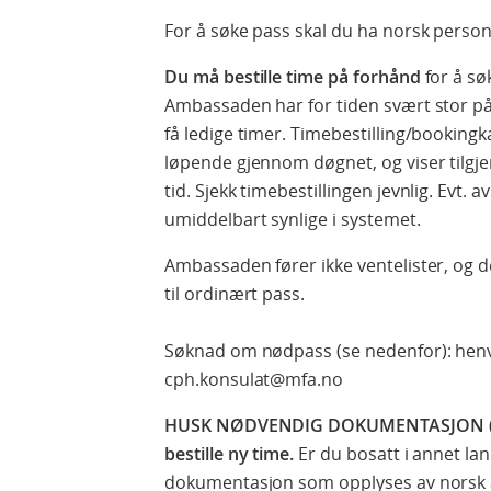
For å søke pass skal du ha norsk person
Du må bestille time på forhånd
for å sø
Ambassaden har for tiden svært stor påg
få ledige timer. Timebestilling/bookin
løpende gjennom døgnet, og viser tilgje
tid. Sjekk timebestillingen jevnlig. Evt. a
umiddelbart synlige i systemet.
Ambassaden fører ikke ventelister, og de
til ordinært pass.
Søknad om nødpass (se nedenfor): henve
cph.konsulat@mfa.no
HUSK NØDVENDIG DOKUMENTASJON 
bestille ny time.
Er du bosatt i annet la
dokumentasjon som opplyses av norsk 