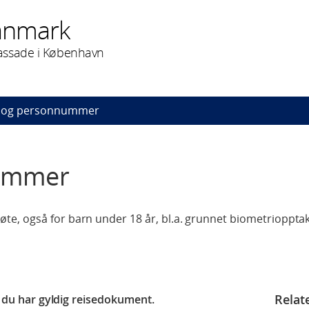
anmark
assade i København
 og personnummer
nummer
e, også for barn under 18 år, bl.a. grunnet biometriopptak 
Relat
at du har gyldig reisedokument.