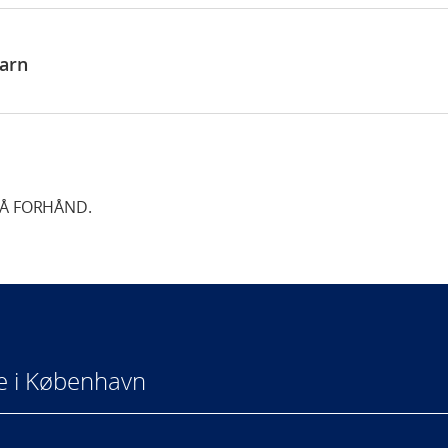
barn
Å FORHÅND.
e i København