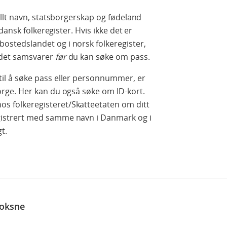
llt navn, statsborgerskap og fødeland
dansk folkeregister.
Hvis ikke det er
bostedslandet og i norsk folkeregister,
t det samsvarer
før
du kan søke om pass.
 til å søke pass eller personnummer, er
 Norge. Her kan du også søke om ID-kort.
os folkeregisteret/Skatteetaten om ditt
registrert med samme navn i Danmark og i
t.
voksne