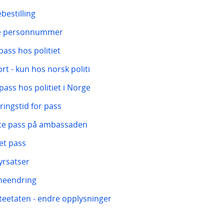
bestilling
e personnummer
pass hos politiet
ort - kun hos norsk politi
ass hos politiet i Norge
ringstid for pass
te pass på ambassaden
et pass
rsatser
neendring
teetaten - endre opplysninger