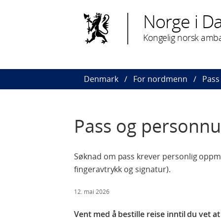
Norge i D
Kongelig norsk amb
Denmark
For nordmenn
Pass
Pass og person
Søknad om pass krever personlig oppmøt
fingeravtrykk og signatur).
12. mai 2026
Vent med å bestille reise inntil du vet 