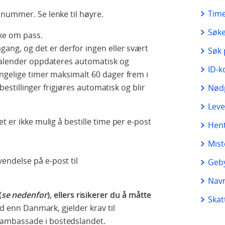
Time
nummer. Se lenke til høyre.
Søk
ke om pass.
ang, og det er derfor ingen eller svært
Søk 
gkalender oppdateres automatisk og
ID-k
ngelige timer maksimalt 60 dager frem i
vbestillinger frigjøres automatisk og blir
Nødp
Leve
t er ikke mulig å bestille time per e-post
Hen
Mist
ndelse på e-post til
Geby
Nav
(
se nedenfor
), ellers risikerer du å måtte
Skat
nd enn Danmark, gjelder krav til
ambassade i bostedslandet.