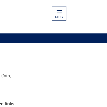
MENY
(foto,
ed links