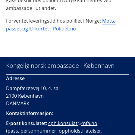
Pass bestilt hos politiet i Norge kan hentes ved
ambassade i utlandet.
Forventet leveringstid hos politiet i Norge:
Motta
passet og ID-kortet - Politiet.no
Kongelig norsk ambassade i København
Adresse
Dampfærgevej 10, 4. sal
2100 København
DANMARK
Kontaktinformasjon:
E-post konsulatet:
cph.konsulat@mfa.no
(pass, personnummer, oppholdstillatelser,