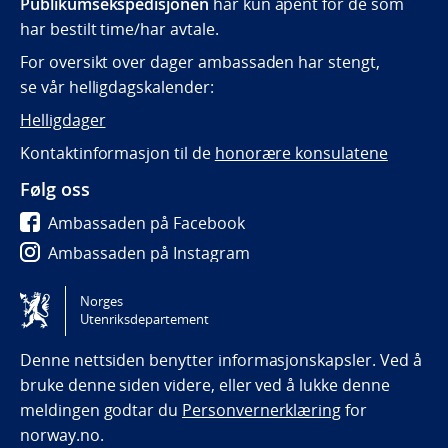
Publikumsekspedisjonen
har kun åpent for de som
har bestilt time/har avtale.
For oversikt over dager ambassaden har stengt,
se vår helligdagskalender:
Helligdager
Kontaktinformasjon til de
honorære konsulatene
Følg oss
Ambassaden på Facebook
Ambassaden på Instagram
Ambassaden på LinkedIn
Norges
Utenriksdepartement
Tilgjengelighetserklæring / Accessibility statement
(NO)
Denne nettsiden benytter informasjonskapsler. Ved å
bruke denne siden videre, eller ved å lukke denne
meldingen godtar du
Personvernerklæring
for
norway.no.