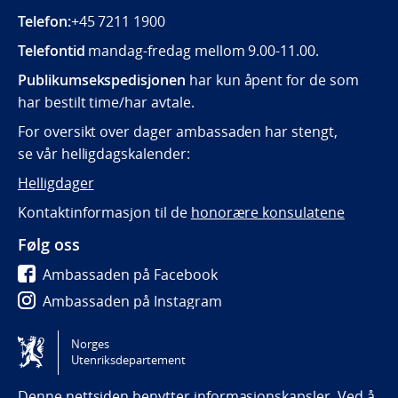
Telefon:
+45 7211 1900
Telefontid
mandag-fredag mellom 9.00-11.00.
Publikumsekspedisjonen
har kun åpent for de som
har bestilt time/har avtale.
For oversikt over dager ambassaden har stengt,
se vår helligdagskalender:
Helligdager
Kontaktinformasjon til de
honorære konsulatene
Følg oss
Ambassaden på Facebook
Ambassaden på Instagram
Ambassaden på LinkedIn
Norges
Utenriksdepartement
Tilgjengelighetserklæring / Accessibility statement
(NO)
Denne nettsiden benytter informasjonskapsler. Ved å