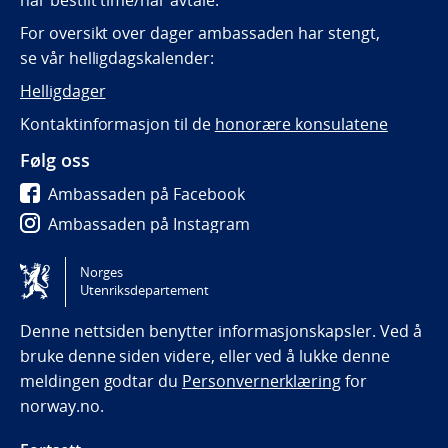
har bestilt time/har avtale.
For oversikt over dager ambassaden har stengt,
se vår helligdagskalender:
Helligdager
Kontaktinformasjon til de
honorære konsulatene
Følg oss
Ambassaden på Facebook
Ambassaden på Instagram
Ambassaden på LinkedIn
Norges
Utenriksdepartement
Tilgjengelighetserklæring / Accessibility statement
(NO)
Denne nettsiden benytter informasjonskapsler. Ved å
bruke denne siden videre, eller ved å lukke denne
meldingen godtar du
Personvernerklæring
for
norway.no.