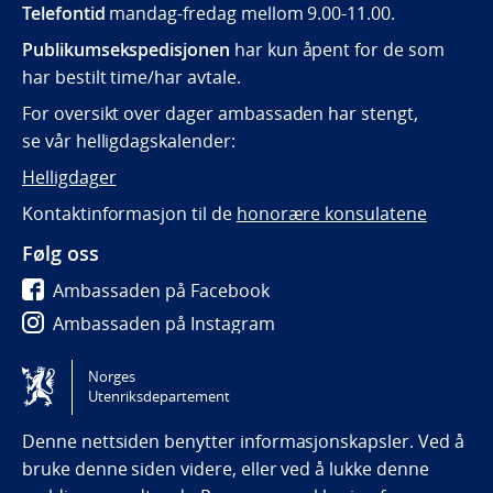
Telefontid
mandag-fredag mellom 9.00-11.00.
Publikumsekspedisjonen
har kun åpent for de som
har bestilt time/har avtale.
For oversikt over dager ambassaden har stengt,
se vår helligdagskalender:
Helligdager
Kontaktinformasjon til de
honorære konsulatene
Følg oss
Ambassaden på Facebook
Ambassaden på Instagram
Ambassaden på LinkedIn
Norges
Utenriksdepartement
Tilgjengelighetserklæring / Accessibility statement
(NO)
Denne nettsiden benytter informasjonskapsler. Ved å
bruke denne siden videre, eller ved å lukke denne