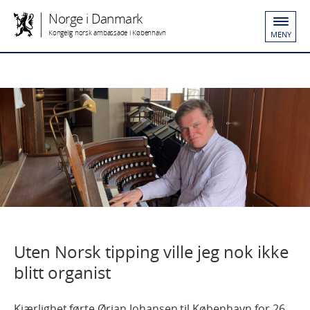
Norge i Danmark
Kongelig norsk ambassade i København
MENY
Uten Norsk tipping ville jeg nok ikke
blitt organist
Kjærlighet førte Ørjan Johansen til København for 26