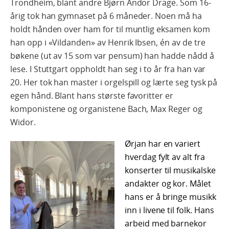
Trondheim, blant andre Bjørn Andor Drage. Som 16-
årig tok han gymnaset på 6 måneder. Noen må ha
holdt hånden over ham for til muntlig eksamen kom
han opp i «Vildanden» av Henrik Ibsen, én av de tre
bøkene (ut av 15 som var pensum) han hadde nådd å
lese. I Stuttgart oppholdt han seg i to år fra han var
20. Her tok han master i orgelspill og lærte seg tysk på
egen hånd. Blant hans største favoritter er
komponistene og organistene Bach, Max Reger og
Widor.
Ørjan har en variert
hverdag fylt av alt fra
konserter til musikalske
andakter og kor. Målet
hans er å bringe musikk
inn i livene til folk. Hans
arbeid med barnekor