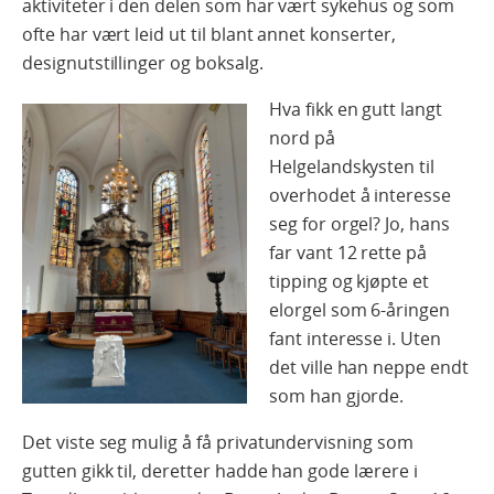
aktiviteter i den delen som har vært sykehus og som
ofte har vært leid ut til blant annet konserter,
designutstillinger og boksalg.
Hva fikk en gutt langt
nord på
Helgelandskyste​n til
overhodet å interesse
seg for orgel? Jo, hans
far vant 12 rette på
tipping og kjøpte et
elorgel som 6-åringen
fant interesse i. Uten
det ville han neppe endt
som han gjorde.
Det viste seg mulig å få privatundervisning som
gutten gikk til, deretter hadde han gode lærere i