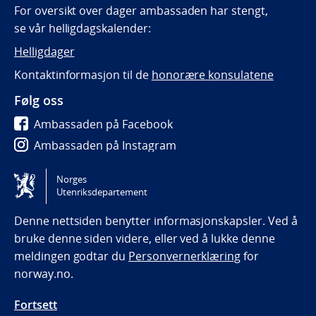
For oversikt over dager ambassaden har stengt,
se vår helligdagskalender:
Helligdager
Kontaktinformasjon til de
honorære konsulatene
Følg oss
Ambassaden på Facebook
Ambassaden på Instagram
Ambassaden på LinkedIn
Norges
Utenriksdepartement
Tilgjengelighetserklæring / Accessibility statement
(NO)
Denne nettsiden benytter informasjonskapsler. Ved å
bruke denne siden videre, eller ved å lukke denne
meldingen godtar du
Personvernerklæring
for
norway.no.
Fortsett