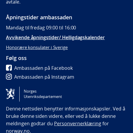
avtale.
Åpningstider ambassaden
Mandag til fredag 09:00 til 16:00
Avvikende åpningstider/ Helligdagskalender
Honorære konsulater i Sverige
Følg oss
Ambassaden på Facebook
Ambassaden på Instagram
Ambassaden på LinkedIn
Norges
Utenriksdepartement
Tilgjengelighetserklæring / Accessibility statement
(NO)
Denne nettsiden benytter informasjonskapsler. Ved å
bruke denne siden videre, eller ved å lukke denne
meldingen godtar du
Personvernerklæring
for
norway.no.