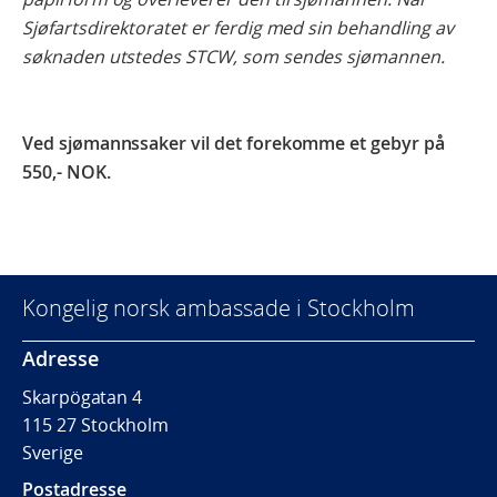
Sjøfartsdirektoratet er ferdig med sin behandling av
søknaden utstedes STCW, som sendes sjømannen.
Ved sjømannssaker vil det forekomme et gebyr på
550,- NOK.
Kongelig norsk ambassade i Stockholm
Adresse
Skarpögatan
4
115 27 Stockholm
Sverige
Postadresse