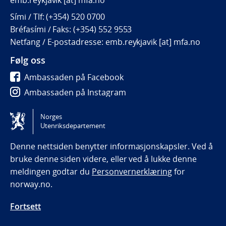
Sími / Tlf: (+354) 520 0700
Bréfasími / Faks: (+354) 552 9553
Netfang / E-postadresse: emb.reykjavik [at] mfa.no
Følg oss
Ambassaden på Facebook
Ambassaden på Instagram
Ambassaden på LinkedIn
Norges
Utenriksdepartement
Tilgjengelighetserklæring / Accessibility statement
(NO)
Denne nettsiden benytter informasjonskapsler. Ved å
bruke denne siden videre, eller ved å lukke denne
meldingen godtar du
Personvernerklæring
for
norway.no.
Fortsett