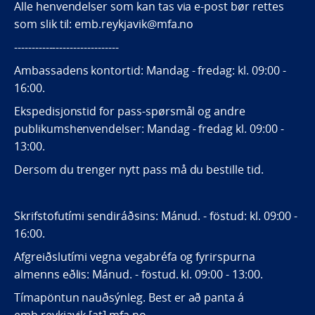
Alle henvendelser som kan tas via e-post bør rettes
som slik til: emb.reykjavik@mfa.no
------------------------------
Ambassadens kontortid: Mandag - fredag: kl. 09:00 -
16:00.
Ekspedisjonstid for pass-spørsmål og andre
publikumshenvendelser: Mandag - fredag kl. 09:00 -
13:00.
Dersom du trenger nytt pass må du bestille tid.
Skrifstofutími sendiráðsins: Mánud. - föstud: kl. 09:00 -
16:00.
Afgreiðslutími vegna vegabréfa og fyrirspurna
almenns eðlis: Mánud. - föstud. kl. 09:00 - 13:00.
Tímapöntun nauðsýnleg. Best er að panta á
emb.reykjavik [at] mfa.no