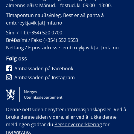
almenns eðlis: Mánud. - föstud. kl. 09:00 - 13:00.
Tímapöntun nauðsýnleg. Best er að panta á
emb.reykjavik [at] mfa.no
Sími / Tlf: (+354) 520 0700
Bréfasími / Faks: (+354) 552 9553
Netfang / E-postadresse: emb.reykjavik [at] mfa.no
Følg oss
Ambassaden på Facebook
Ambassaden på Instagram
Ambassaden på LinkedIn
Norges
Utenriksdepartement
Tilgjengelighetserklæring / Accessibility statement
(NO)
Denne nettsiden benytter informasjonskapsler. Ved å
bruke denne siden videre, eller ved å lukke denne
meldingen godtar du
Personvernerklæring
for
norway.no.