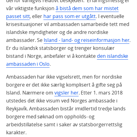
derfor vanligvis relativt beskjeden. Erfaringsmessig er
vår viktigste funksjon
å bistå dem som har mistet
passet sitt
, eller
har pass som er utgått
. I eventuelle
krisesituasjoner vil ambassaden samarbeide tett med
islandske myndigheter og de andre nordiske
ambassader. Se
Island - land- og reiseinformasjon her
.
Er du islandsk statsborger og trenger konsulær
bistand i Norge, anbefaler vi å kontakte
den islandske
ambassaden i Oslo
.
Ambassaden har ikke vigselsrett, men for nordiske
borgere er det ikke særlig komplisert å gifte seg på
Island. Nærmere om
vigsler her
. Etter 1. mars 2018
utstedes det ikke visum ved Norges ambassade i
Reykjavík. Ambassaden bistår imidlertid tredje lands
borgere med søknad om oppholds- og
arbeidstillatelse samt i saker av statsborgerrettslig
karakter.