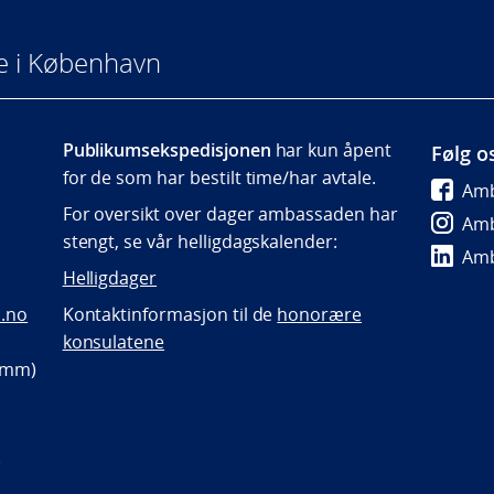
e i København
Publikumsekspedisjonen
har kun åpent
Følg o
for de som har bestilt time/har avtale.
Amb
For oversikt over dager ambassaden har
Amb
stengt, se vår helligdagskalender:
Amb
Helligdager
.no
Kontaktinformasjon til de
honorære
konsulatene
p mm)
)