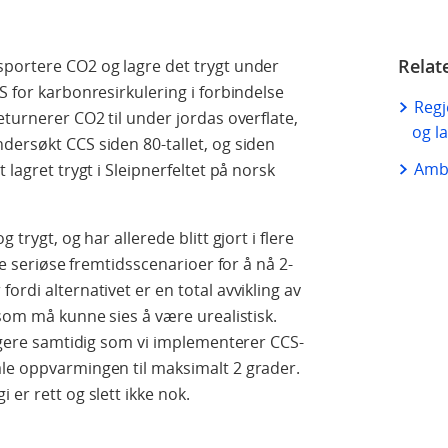
Relat
sportere CO2 og lagre det trygt under
S for karbonresirkulering i forbindelse
Regj
eturnerer CO2 til under jordas overflate,
og l
dersøkt CCS siden 80-tallet, og siden
Amb
 lagret trygt i Sleipnerfeltet på norsk
 trygt, og har allerede blitt gjort i flere
lle seriøse fremtidsscenarioer for å nå 2-
ordi alternativet er en total avvikling av
 som må kunne sies å være urealistisk.
ligere samtidig som vi implementerer CCS-
ale oppvarmingen til maksimalt 2 grader.
 er rett og slett ikke nok.