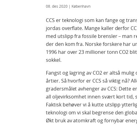
08. des 2020
| København
CCS er teknologi som kan fange og tran
jordas overflate. Mange kaller derfor CC
med utslipp fra fossile brensler – man r
der den kom fra. Norske forskere har un
1996 har over 23 millioner tonn CO2 blitt
sokkel.
Fangst og lagring av CO2 er altså mulig og
årtier. Så hvorfor er CCS så viktig nå? A
gradersmålet avhenger av CCS: Dette er f
all oljevirksomhet innen svært kort tid,
Faktisk behøver vi å kutte utslipp ytter
teknologi om vi skal begrense den glob
Økt bruk av atomkraft og fornybar energi