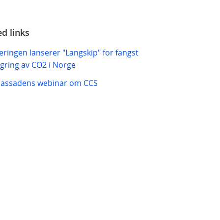
ed links
eringen lanserer "Langskip" for fangst
agring av CO2 i Norge
assadens webinar om CCS