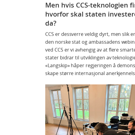
Men hvis CCS-teknologien fin
hvorfor skal staten invester
da?
CCS er dessverre veldig dyrt, men slik e
den norske stat og ambassadens webin
ved CCS er vi avhengig av at flere smarte
stater bidrar til utviklingen av teknolog
«Langskip» håper regjeringen å demonstr
skape større internasjonal anerkjennels