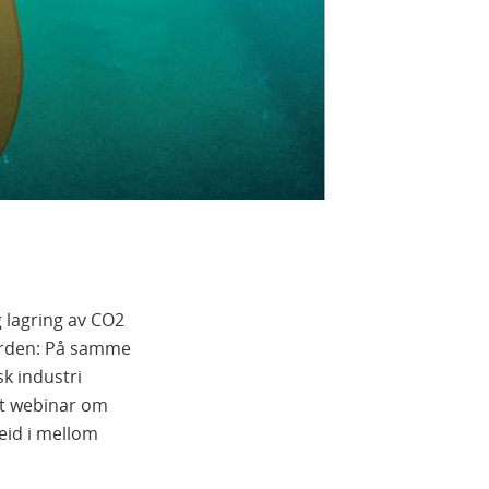
g lagring av CO2
verden: På samme
sk industri
 et webinar om
eid i mellom