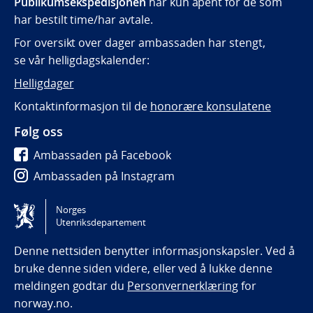
Publikumsekspedisjonen
har kun åpent for de som
har bestilt time/har avtale.
For oversikt over dager ambassaden har stengt,
se vår helligdagskalender:
Helligdager
Kontaktinformasjon til de
honorære konsulatene
Følg oss
Ambassaden på Facebook
Ambassaden på Instagram
Ambassaden på LinkedIn
Norges
Utenriksdepartement
Tilgjengelighetserklæring / Accessibility statement
(NO)
Denne nettsiden benytter informasjonskapsler. Ved å
bruke denne siden videre, eller ved å lukke denne
meldingen godtar du
Personvernerklæring
for
norway.no.