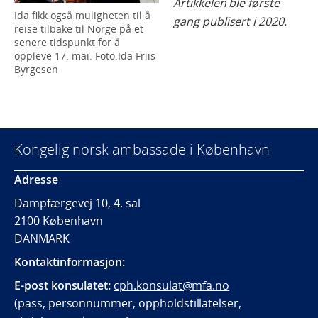
Artikkelen ble første
Ida fikk også muligheten til å
gang publisert i 2020.
reise tilbake til Norge på et
senere tidspunkt for å
oppleve 17. mai. Foto:Ida Friis
Byrgesen
Kongelig norsk ambassade i København
Adresse
Dampfærgevej 10, 4. sal
2100 København
DANMARK
Kontaktinformasjon:
E-post konsulatet:
cph.konsulat@mfa.no
(pass, personnummer, oppholdstillatelser,