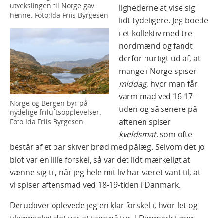
utvekslingen til Norge gav
lighederne at vise sig
henne. Foto:Ida Friis Byrgesen
lidt tydeligere. Jeg boede
i et kollektiv med tre
nordmænd og fandt
derfor hurtigt ud af, at
mange i Norge spiser
middag
, hvor man får
varm mad ved 16-17-
Norge og Bergen byr på
tiden og så senere på
nydelige friluftsopplevelser.
aftenen spiser
Foto:Ida Friis Byrgesen
kveldsmat
, som ofte
består af et par skiver brød med pålæg. Selvom det jo
blot var en lille forskel, så var det lidt mærkeligt at
vænne sig til, når jeg hele mit liv har været vant til, at
vi spiser aftensmad ved 18-19-tiden i Danmark.
Derudover oplevede jeg en klar forskel i, hvor let og
tilgængeligt det var at tage på tur. I Danmark tager