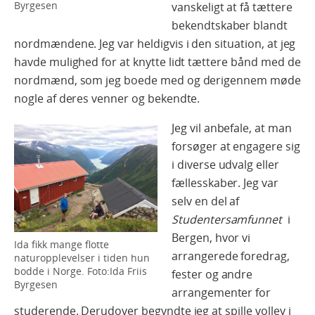
Byrgesen
vanskeligt at få tættere
bekendtskaber blandt
nordmændene. Jeg var heldigvis i den situation, at jeg
havde mulighed for at knytte lidt tættere bånd med de
nordmænd, som jeg boede med og derigennem møde
nogle af deres venner og bekendte.
Jeg vil anbefale, at man
forsøger at engagere sig
i diverse udvalg eller
fællesskaber. Jeg var
selv en del af
Studentersamfunnet
i
Bergen, hvor vi
Ida fikk mange flotte
arrangerede foredrag,
naturopplevelser i tiden hun
bodde i Norge. Foto:Ida Friis
fester og andre
Byrgesen
arrangementer for
studerende. Derudover begyndte jeg at spille volley i