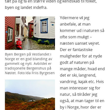
tæt på og få en større viden og kendskab til folket,
byen og landet indefra.
Ydermere vil jeg
anbefale, at man
kommer ud i naturen så
ofte som muligt –
næsten uanset vejret.
Der er fantastiske
Byen Bergen på Vestlandet i
muligheder for at nyde
Norge er en god blanding av
godt af naturen på
gammelt og nytt. Avbildet er
tradisjonelle Bergenshus på
mange måder, hvad end
Nøstet. Foto:Ida Friis Byrgesen
det er ski, langrend,
vandring, kajak etc. Hvis
man interesser sig for
natur, så tilråder jeg
også, at man tager til en
by i Norge, hvor der er