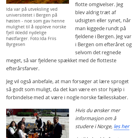
flotte omgivelser. Jeg
Ida var på utveksling ved
blev aldrig træt af
universitetet i Bergen på
udsigten eller synet, når
høsten - noe som gav henne
mulighet til å oppleve norske
man kiggede rundt på
fjell ikledd nydelige
fjeldene i Bergen. Jeg var
høstfarger. Foto:Ida Friis
i Bergen om efteråret og
Byrgesen
selvom det regnede
meget, så var fjeldene spækket med de flotteste
efterårsfarver.
Jeg vil også anbefale, at man forsøger at lære sproget
så godt som muligt, da det kan være en stor hjælp i
forbindelse med at være i nogle norske fællesskaber.
Hvis du ønsker mer
informasjon om å
studere i Norge,
les he
r