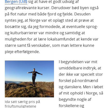
Bergen (UiB)
sig at have et godt udvalg af
geografirelevante kurser. Derudover bød byen også
på flot natur med både fjord og fjelde. Desuden
syntes jeg, at Norge var et oplagt sted at prøve at
bosætte sig, da jeg formodede, at eventuelle sprog-
og kulturbarrierer var mindre og samtidig at
muligheden for at lære lokalsamfundet at kende var
større samt få venskaber, som man lettere kunne
pleje efterfølgende.
I begyndelsen var mit
umiddelbare indtryk, at
der ikke var specielt stor
forskel på nordmænd
og danskere. Men i løbet
af mit ophold i Norge, så
begyndte nogle af
Ida satt særlig pris på
forskellene og
friluftsmulighetene