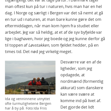
man oftest kun på tur i naturen, hvis man har en hel
dag. I Norge og særligt i Bergen var det så nemt at gå
en tur ud i naturen, at man bare kunne gøre det om
eftermiddagen, når man kom hjem fra studiet eller
arbejdet. Jeg var så heldig, at et af de syv byfjelde var
lige i baghaven, hvor jeg boede og jeg kunne derfor gå
til toppen af
Løvstakken
, som fjeldet hedder, på en
times tid. Det nød jeg virkelig meget.
Desværre var en af de
ligheder, som jeg
opdagede, at
nordmænd (formentlig
akkurat) som danskere
kan være svære at
Ida og venninnene utnyttet
komme ind på livet af.
ofte turmulighetene Bergen
Det gjorde det lidt
har å by på. Foto:Ida Friis