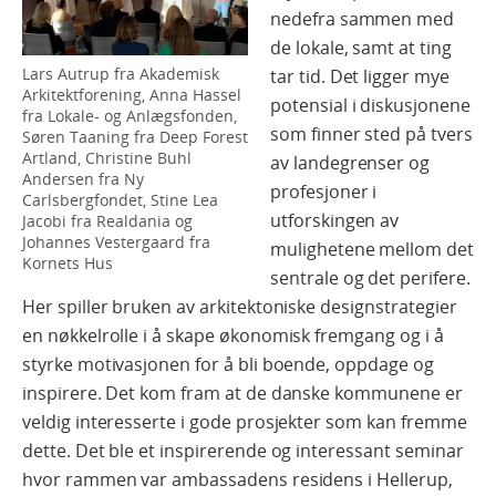
nedefra sammen med
de lokale, samt at ting
Lars Autrup fra Akademisk
tar tid. Det ligger mye
Arkitektforening, Anna Hassel
potensial i diskusjonene
fra Lokale- og Anlægsfonden,
som finner sted på tvers
Søren Taaning fra Deep Forest
Artland, Christine Buhl
av landegrenser og
Andersen fra Ny
profesjoner i
Carlsbergfondet, Stine Lea
utforskingen av
Jacobi fra Realdania og
Johannes Vestergaard fra
mulighetene mellom det
Kornets Hus
sentrale og det perifere.
Her spiller bruken av arkitektoniske designstrategier
en nøkkelrolle i å skape økonomisk fremgang og i å
styrke motivasjonen for å bli boende, oppdage og
inspirere. Det kom fram at de danske kommunene er
veldig interesserte i gode prosjekter som kan fremme
dette. Det ble et inspirerende og interessant seminar
hvor rammen var ambassadens residens i Hellerup,