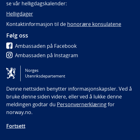
se vår helligdagskalender:
Helligdager
Kontaktinformasjon til de
honorære konsulatene
Følg oss
Ambassaden på Facebook
Ambassaden på Instagram
Ambassaden på LinkedIn
Norges
Utenriksdepartement
Tilgjengelighetserklæring / Accessibility statement
(NO)
Denne nettsiden benytter informasjonskapsler. Ved å
bruke denne siden videre, eller ved å lukke denne
meldingen godtar du
Personvernerklæring
for
norway.no.
Fortsett