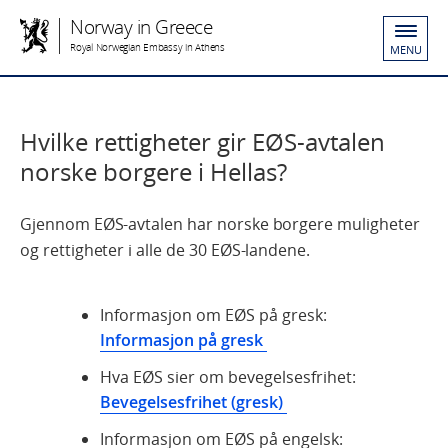
Norway in Greece
Royal Norwegian Embassy in Athens
MENU
Hvilke rettigheter gir EØS-avtalen
norske borgere i Hellas?
Gjennom EØS-avtalen har norske borgere muligheter
og rettigheter i alle de 30 EØS-landene.
Informasjon om EØS på gresk:
Informasjon
på gresk
Hva EØS sier om bevegelsesfrihet:
Bevegelsesfrihet
(gresk)
Informasjon om EØS på engelsk: