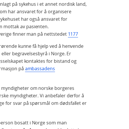
nnlagt på sykehus i et annet nordisk land,
om har ansvaret for å organisere
Sykehuset har også ansvaret for
m mottak av pasienten.
Sverige finner man på nettstedet
1177
pårørende kunne få hjelp ved å henvende
å eller begravelsesbyrå i Norge. Er
gsselskapet kontaktes for bistand og
formasjon på
ambassadens
e myndigheter om norske borgeres
orske myndigheter. Vi anbefaler derfor å
ge for svar på spørsmål om dødsfallet er
person bosatt i Norge som man