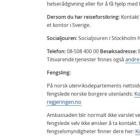
helserådgivning eller for å få hjelp me
Dersom du har reiseforsikring:
Kontakt 
et kontor i Sverige.
Socialjouren:
Socialjouren i Stockholm 
Telefon:
08-508 400 00
Besøksadresse:
B
Tilsvarende tjenester finnes også
andre 
Fengsling:
På norsk utenriksdepartements nettside
fengslede norske borgere utenlands:
Ko
regjeringen.no
Ambassaden blir normalt ikke varslet v
fengslede selv ikke ønsker å ta kontakt.
fengselsmyndigheter finner dere her:
K