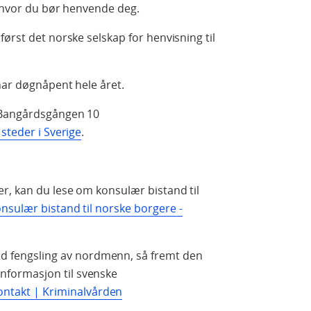
d hvor du bør henvende deg.
først det norske selskap for henvisning til
har døgnåpent hele året.
angårdsgången 10
steder i Sverige
.
r, kan du lese om konsulær bistand til
nsulær bistand til norske borgere -
ed fengsling av nordmenn, så fremt den
 Informasjon til svenske
ontakt | Kriminalvården