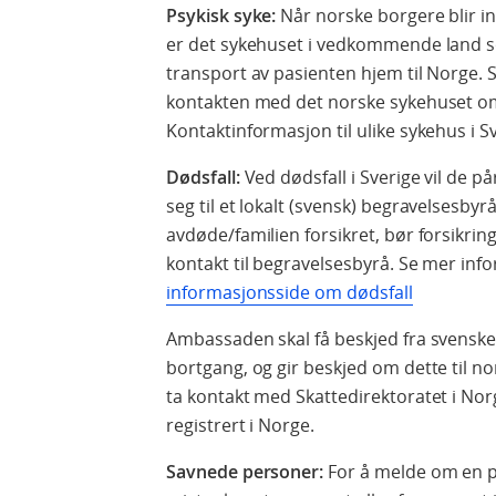
Psykisk syke:
Når norske b
orgere blir i
er det sykehuset i vedkommende land s
transport av pasienten hjem til Norge. 
kontakten med det norske sykehuset o
Kontaktinformasjon til ulike sykehus i 
Dødsfall:
Ved dødsfall i Sverige vil de 
seg til et lokalt (svensk) begravelsesbyr
avdøde/familien forsikret, bør forsikrin
kontakt til begravelsesbyrå. Se mer in
informasjonsside om dødsfall
Ambassaden skal få beskjed fra svensk
bortgang, og gir beskjed om dette til n
ta kontakt med Skattedirektoratet i Nor
registrert i Norge.
Savnede personer:
For å melde om en 