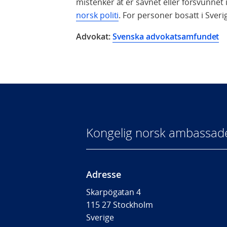
mistenker at er savnet eller forsvunne
norsk politi
. For personer bosatt i Sver
Advokat:
Svenska advokatsamfundet
Kongelig norsk ambassade
Adresse
Skarpögatan
4
115 27 Stockholm
Sverige