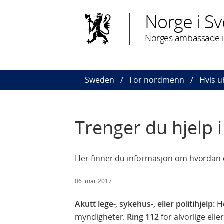
Norge i Sv
Norges ambassade i
Sweden
For nordmenn
Hvis u
Trenger du hjelp i
Her finner du informasjon om hvordan du
06. mar 2017
Akutt lege-, sykehus-, eller politihjelp:
He
myndigheter.
Ring 112
for alvorlige eller