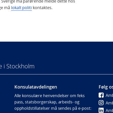
t i Sverige må pårørende melde dette hos
ige må
lokalt politi
kontaktes.
 i Stockholm
Konsulatavdelingen
Følg o
Amb
Alle konsulære henvendelser om feks
pass, statsborgerskap, arbeids- og
Amb
oppholdstillatelser må sendes på e-post:
Amb