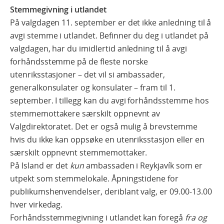
Stemmegivning i utlandet
På valgdagen 11. september er det ikke anledning til å
avgi stemme i utlandet. Befinner du deg i utlandet på
valgdagen, har du imidlertid anledning til å avgi
forhåndsstemme på de fleste norske
utenriksstasjoner – det vil si ambassader,
generalkonsulater og konsulater – fram til 1.
september. I tillegg kan du avgi forhåndsstemme hos
stemmemottakere særskilt oppnevnt av
Valgdirektoratet. Det er også mulig å brevstemme
hvis du ikke kan oppsøke en utenriksstasjon eller en
særskilt oppnevnt stemmemottaker.
På Island er det
kun
ambassaden i Reykjavík som er
utpekt som stemmelokale. Åpningstidene for
publikumshenvendelser, deriblant valg, er 09.00-13.00
hver virkedag.
Forhåndsstemmegivning i utlandet kan foregå
fra og