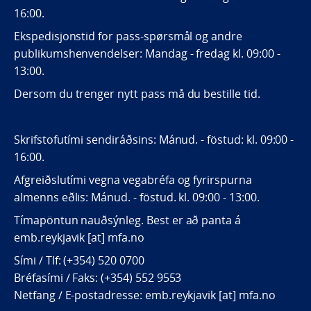
16:00.
Ekspedisjonstid for pass-spørsmål og andre
publikumshenvendelser: Mandag - fredag kl. 09:00 -
13:00.
Dersom du trenger nytt pass må du bestille tid.
Skrifstofutími sendiráðsins: Mánud. - föstud: kl. 09:00 -
16:00.
Afgreiðslutími vegna vegabréfa og fyrirspurna
almenns eðlis: Mánud. - föstud. kl. 09:00 - 13:00.
Tímapöntun nauðsýnleg. Best er að panta á
emb.reykjavik [at] mfa.no
Sími / Tlf: (+354) 520 0700
Bréfasími / Faks: (+354) 552 9553
Netfang / E-postadresse: emb.reykjavik [at] mfa.no