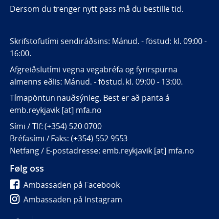
Dersom du trenger nytt pass må du bestille tid.
Skrifstofutími sendiráðsins: Mánud. - föstud: kl. 09:00 -
16:00.
Afgreiðslutími vegna vegabréfa og fyrirspurna
almenns eðlis: Mánud. - föstud. kl. 09:00 - 13:00.
Tímapöntun nauðsýnleg. Best er að panta á
emb.reykjavik [at] mfa.no
Sími / Tlf: (+354) 520 0700
Bréfasími / Faks: (+354) 552 9553
Netfang / E-postadresse: emb.reykjavik [at] mfa.no
Følg oss
Ambassaden på Facebook
Ambassaden på Instagram
Ambassaden på LinkedIn