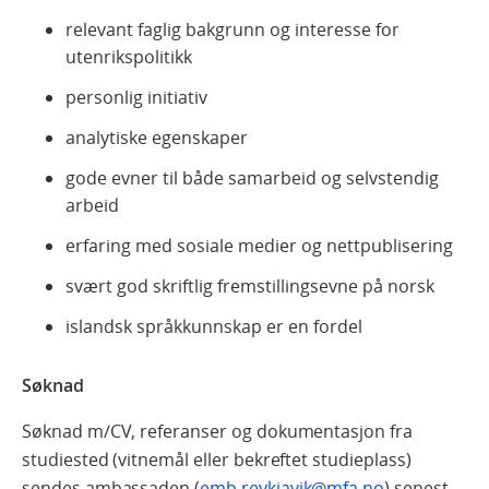
relevant faglig bakgrunn og interesse for
utenrikspolitikk
personlig initiativ
analytiske egenskaper
gode evner til både samarbeid og selvstendig
arbeid
erfaring med sosiale medier og nettpublisering
svært god skriftlig fremstillingsevne på norsk
islandsk språkkunnskap er en fordel
Søknad
Søknad m/CV, referanser og dokumentasjon fra
studiested (vitnemål eller bekreftet studieplass)
sendes ambassaden (
emb.reykjavik@mfa.no
)
senest