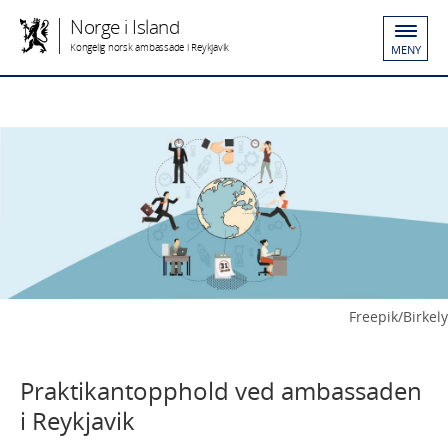
Norge i Island
Kongelig norsk ambassade i Reykjavik
MENY
Freepik/Birkely
Praktikantopphold ved ambassaden
i Reykjavik