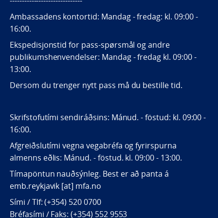
------------------------------
Ambassadens kontortid: Mandag - fredag: kl. 09:00 -
16:00.
Ekspedisjonstid for pass-spørsmål og andre
publikumshenvendelser: Mandag - fredag kl. 09:00 -
13:00.
Dersom du trenger nytt pass må du bestille tid.
Skrifstofutími sendiráðsins: Mánud. - föstud: kl. 09:00 -
16:00.
Afgreiðslutími vegna vegabréfa og fyrirspurna
almenns eðlis: Mánud. - föstud. kl. 09:00 - 13:00.
Tímapöntun nauðsýnleg. Best er að panta á
emb.reykjavik [at] mfa.no
Sími / Tlf: (+354) 520 0700
Bréfasími / Faks: (+354) 552 9553