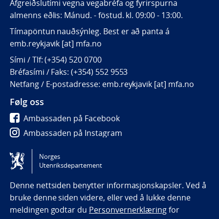
Afgreiðslutími vegna vegabréfa og fyrirspurna
almenns eðlis: Mánud. - föstud. kl. 09:00 - 13:00.
Tímapöntun nauðsýnleg. Best er að panta á
emb.reykjavik [at] mfa.no
Sími / Tlf: (+354) 520 0700
Bréfasími / Faks: (+354) 552 9553
Netfang / E-postadresse: emb.reykjavik [at] mfa.no
Følg oss
Ambassaden på Facebook
Ambassaden på Instagram
Ambassaden på LinkedIn
Norges
Utenriksdepartement
Tilgjengelighetserklæring / Accessibility statement
(NO)
Denne nettsiden benytter informasjonskapsler. Ved å
bruke denne siden videre, eller ved å lukke denne
meldingen godtar du
Personvernerklæring
for