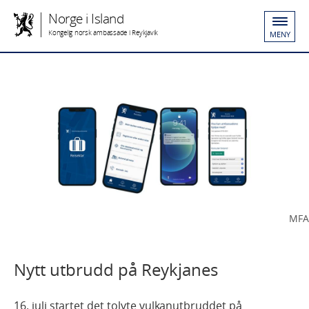
Norge i Island
Kongelig norsk ambassade i Reykjavik
MENY
MFA
Nytt utbrudd på Reykjanes
16. juli startet det tolvte vulkanutbruddet på