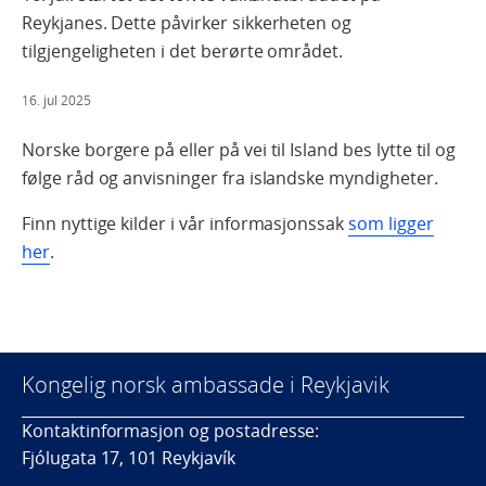
Reykjanes. Dette påvirker sikkerheten og
tilgjengeligheten i det berørte området.
16. jul 2025
Norske borgere på eller på vei til Island bes lytte til og
følge råd og anvisninger fra islandske myndigheter.
Finn nyttige kilder i vår informasjonssak
som ligger
her
.
Kongelig norsk ambassade i Reykjavik
Kontaktinformasjon og postadresse:
Fjólugata 17, 101 Reykjavík