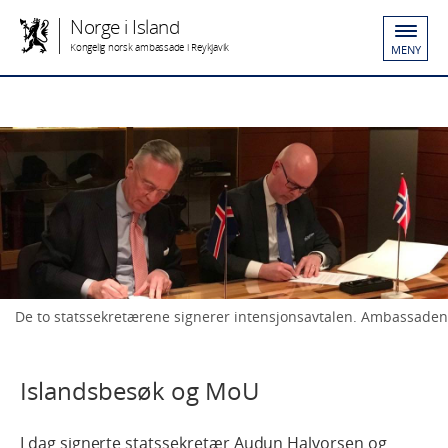
Norge i Island
Kongelig norsk ambassade i Reykjavik
MENY
De to statssekretærene signerer intensjonsavtalen. Ambassaden
Islandsbesøk og MoU
I dag signerte statssekretær Audun Halvorsen og