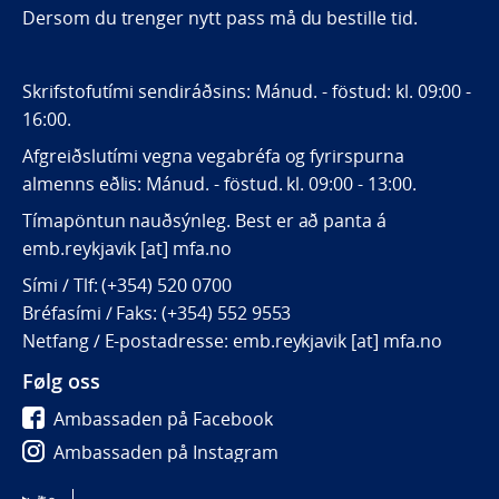
Dersom du trenger nytt pass må du bestille tid.
Skrifstofutími sendiráðsins: Mánud. - föstud: kl. 09:00 -
16:00.
Afgreiðslutími vegna vegabréfa og fyrirspurna
almenns eðlis: Mánud. - föstud. kl. 09:00 - 13:00.
Tímapöntun nauðsýnleg. Best er að panta á
emb.reykjavik [at] mfa.no
Sími / Tlf: (+354) 520 0700
Bréfasími / Faks: (+354) 552 9553
Netfang / E-postadresse: emb.reykjavik [at] mfa.no
Følg oss
Ambassaden på Facebook
Ambassaden på Instagram
Ambassaden på LinkedIn