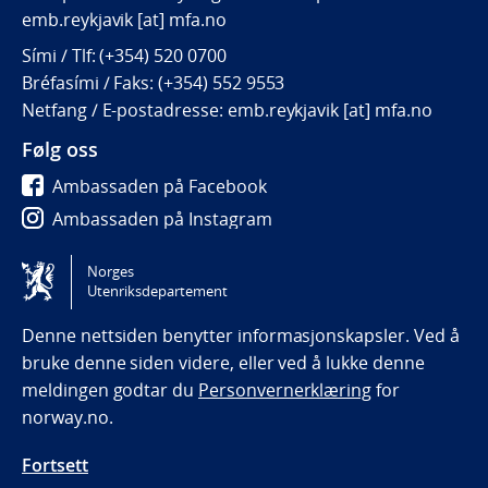
emb.reykjavik [at] mfa.no
Sími / Tlf: (+354) 520 0700
Bréfasími / Faks: (+354) 552 9553
Netfang / E-postadresse: emb.reykjavik [at] mfa.no
Følg oss
Ambassaden på Facebook
Ambassaden på Instagram
Ambassaden på LinkedIn
Norges
Utenriksdepartement
Tilgjengelighetserklæring / Accessibility statement
(NO)
Denne nettsiden benytter informasjonskapsler. Ved å
bruke denne siden videre, eller ved å lukke denne
meldingen godtar du
Personvernerklæring
for
norway.no.
Fortsett