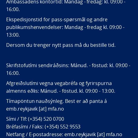
Ambassadens kontortid: Mandag - fredag: kl. 09:00 -
16:00.
Ekspedisjonstid for pass-spørsmål og andre
publikumshenvendelser: Mandag - fredag kl. 09:00 -
13:00.
Dersom du trenger nytt pass må du bestille tid.
Skrifstofutími sendiráðsins: Mánud. - föstud: kl. 09:00 -
16:00.
Afgreiðslutími vegna vegabréfa og fyrirspurna
almenns eðlis: Mánud. - föstud. kl. 09:00 - 13:00.
Tímapöntun nauðsýnleg. Best er að panta á
emb.reykjavik [at] mfa.no
Sími / Tlf: (+354) 520 0700
Bréfasími / Faks: (+354) 552 9553
Netfang / E-postadresse: emb.reykjavik [at] mfa.no