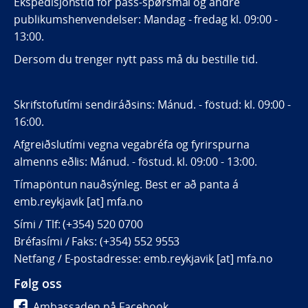
Ekspedisjonstid for pass-spørsmål og andre
publikumshenvendelser: Mandag - fredag kl. 09:00 -
13:00.
Dersom du trenger nytt pass må du bestille tid.
Skrifstofutími sendiráðsins: Mánud. - föstud: kl. 09:00 -
16:00.
Afgreiðslutími vegna vegabréfa og fyrirspurna
almenns eðlis: Mánud. - föstud. kl. 09:00 - 13:00.
Tímapöntun nauðsýnleg. Best er að panta á
emb.reykjavik [at] mfa.no
Sími / Tlf: (+354) 520 0700
Bréfasími / Faks: (+354) 552 9553
Netfang / E-postadresse: emb.reykjavik [at] mfa.no
Følg oss
Ambassaden på Facebook