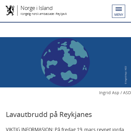
Norge i Island
Kongelig norsk ambassade i Reykjavik
MENY
Ingrid Asp / ASD
Lavautbrudd på Reykjanes
VIKTIG INFORMASJON: På fredag 19. mars revnet jorda