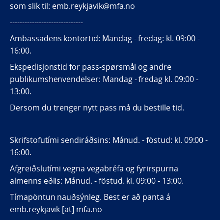
som slik til: emb.reykjavik@mfa.no
------------------------------
Ambassadens kontortid: Mandag - fredag: kl. 09:00 -
16:00.
Ekspedisjonstid for pass-spørsmål og andre
publikumshenvendelser: Mandag - fredag kl. 09:00 -
13:00.
Dersom du trenger nytt pass må du bestille tid.
Skrifstofutími sendiráðsins: Mánud. - föstud: kl. 09:00 -
16:00.
Afgreiðslutími vegna vegabréfa og fyrirspurna
almenns eðlis: Mánud. - föstud. kl. 09:00 - 13:00.
Tímapöntun nauðsýnleg. Best er að panta á
emb.reykjavik [at] mfa.no