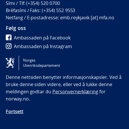
Sími / Tlf: (+354) 520 0700
Bréfasími / Faks: (+354) 552 9553
Netfang / E-postadresse: emb.reykjavik [at] mfa.no
Følg oss
Ambassaden på Facebook
Ambassaden på Instagram
Ambassaden på LinkedIn
Norges
Utenriksdepartement
Tilgjengelighetserklæring / Accessibility statement
(NO)
Denne nettsiden benytter informasjonskapsler. Ved å
bruke denne siden videre, eller ved å lukke denne
meldingen godtar du
Personvernerklæring
for
norway.no.
Fortsett