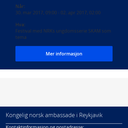
Når:
30. mar 2017, 09:00
-
02. apr 2017, 02:00
Hva:
Festival med NRKs ungdomsserie SKAM som
tema
Mer informasjon
Kongelig norsk ambassade i Reykjavik
Kontaktinformasjon og postadresse: