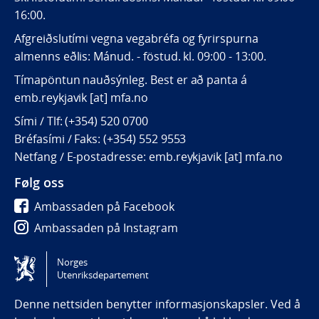
16:00.
Afgreiðslutími vegna vegabréfa og fyrirspurna
almenns eðlis: Mánud. - föstud. kl. 09:00 - 13:00.
Tímapöntun nauðsýnleg. Best er að panta á
emb.reykjavik [at] mfa.no
Sími / Tlf: (+354) 520 0700
Bréfasími / Faks: (+354) 552 9553
Netfang / E-postadresse: emb.reykjavik [at] mfa.no
Følg oss
Ambassaden på Facebook
Ambassaden på Instagram
Ambassaden på LinkedIn
Norges
Utenriksdepartement
Tilgjengelighetserklæring / Accessibility statement
(NO)
Denne nettsiden benytter informasjonskapsler. Ved å