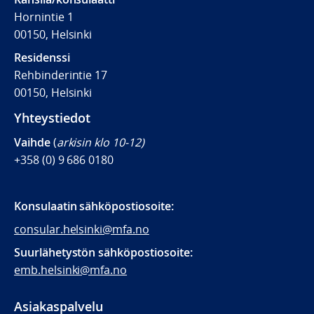
Hornintie 1
00150, Helsinki
Residenssi
Rehbinderintie 17
00150, Helsinki
Yhteystiedot
Vaihde
(
arkisin klo 10-12)
+358 (0) 9 686 0180
Konsulaatin
sähköpostiosoite:
consular.helsinki@mfa.no
Suurlähetystön sähköpostiosoite:
emb.helsinki@mfa.no
Asiakaspalvelu