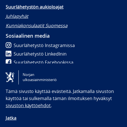
Suurlähetystön aukioloajat
Juhlapyhät
Kunniakonsulaatit Suomessa
Sosiaalinen media
Suurlähetystö Instagramissa
Suurlähetystö LinkedInin
Suurlähetystö Facebookissa
Norjan
Tilgjengelighetserklæring / Accessibility statement
ulkoasiainministeriö
(NO)
Tämä sivusto käyttää evästeitä. Jatkamalla sivuston
käyttöä tai sulkemalla tämän ilmoituksen hyväksyt
sivuston käyttöehdot
.
Jatka