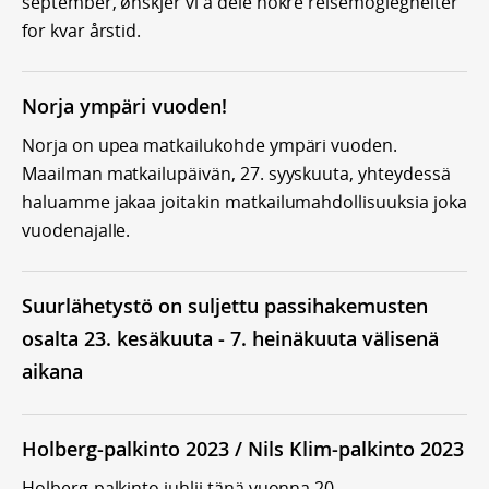
september, ønskjer vi å dele nokre reisemoglegheiter
for kvar årstid.
Norja ympäri vuoden!
Norja on upea matkailukohde ympäri vuoden.
Maailman matkailupäivän, 27. syyskuuta, yhteydessä
haluamme jakaa joitakin matkailumahdollisuuksia joka
vuodenajalle.
Suurlähetystö on suljettu passihakemusten
osalta 23. kesäkuuta - 7. heinäkuuta välisenä
aikana
Holberg-palkinto 2023 / Nils Klim-palkinto 2023
Holberg-palkinto juhlii tänä vuonna 20-