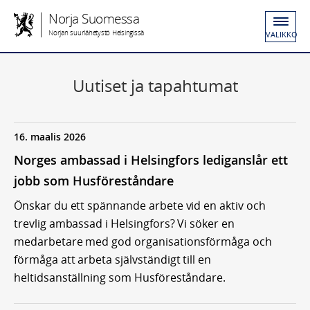
Norja Suomessa
Norjan suurlähetystö Helsingissä
VALIKKO
Uutiset ja tapahtumat
16. maalis 2026
Norges ambassad i Helsingfors lediganslår ett
jobb som Husföreståndare
Önskar du ett spännande arbete vid en aktiv och
trevlig ambassad i Helsingfors? Vi söker en
medarbetare med god organisationsförmåga och
förmåga att arbeta självständigt till en
heltidsanställning som Husföreståndare.