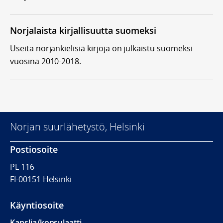
Norjalaista kirjallisuutta suomeksi
Useita norjankielisiä kirjoja on julkaistu suomeksi
vuosina 2010-2018.
Norjan suurlähetystö, Helsinki
Postiosoite
PL 116
FI-00151 Helsinki
Käyntiosoite
Kanslia/konsulaatti