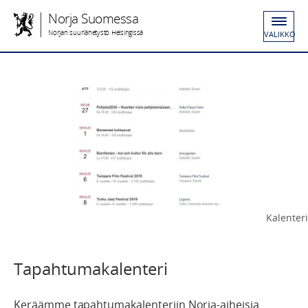
Norja Suomessa
Norjan suurlähetystö Helsingissä
VALIKKO
Kalenteri
Tapahtumakalenteri
Keräämme tapahtumakalenteriin Norja-aiheisia