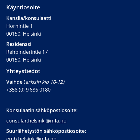
Käyntiosoite
Kanslia/konsulaatti
Hornintie 1
00150, Helsinki
Residenssi
Rehbinderintie 17
00150, Helsinki
Yhteystiedot
Vaihde
(
arkisin klo 10-12)
+358 (0) 9 686 0180
Konsulaatin
sähköpostiosoite:
consular.helsinki@mfa.no
Suurlähetystön sähköpostiosoite:
emb.helsinki@mfa.no