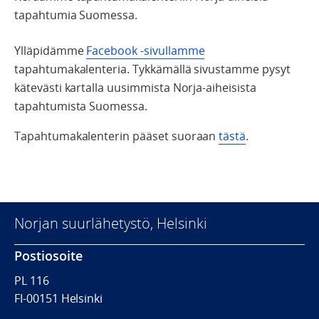
tapahtumia Suomessa.
Ylläpidämme
Facebook -sivullamme
tapahtumakalenteria. Tykkämällä sivustamme pysyt
kätevästi kartalla uusimmista Norja-aiheisista
tapahtumista Suomessa.
Tapahtumakalenterin pääset suoraan
tästä
.
Norjan suurlähetystö, Helsinki
Postiosoite
PL 116
FI-00151 Helsinki