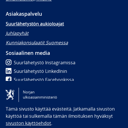
Asiakaspalvelu
Suurlähetystön aukioloajat
Juhlapyhät
Kunniakonsulaatit Suomessa
Sosiaalinen media
Suurlähetystö Instagramissa
Suurlähetystö LinkedInin
Suurlähetystö Facebookissa
Norjan
Tilgjengelighetserklæring / Accessibility statement
ulkoasiainministeriö
(NO)
Tämä sivusto käyttää evästeitä. Jatkamalla sivuston
käyttöä tai sulkemalla tämän ilmoituksen hyväksyt
sivuston käyttöehdot
.