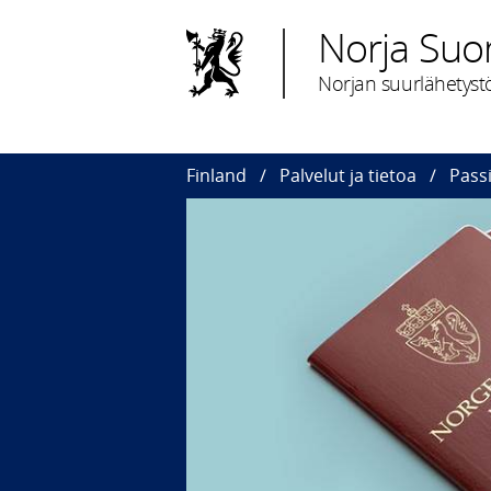
Norja Su
Norjan suurlähetystö
Finland
Palvelut ja tietoa
Pass