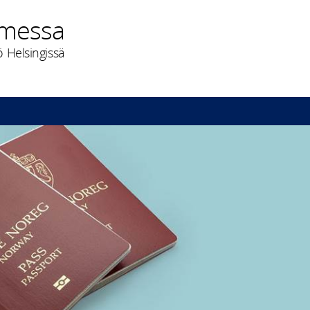
omessa
 Helsingissä
i