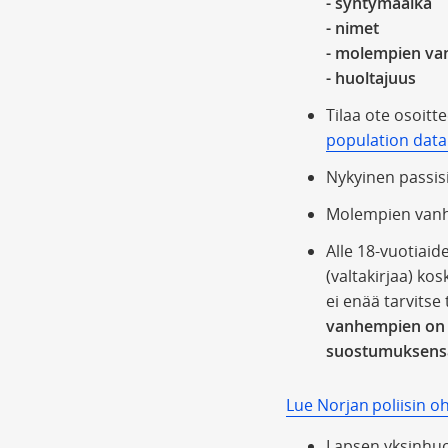
- syntymäaika
- nimet
- molempien v
- huoltajuus
Tilaa ote osoitte
population data
Nykyinen passis
Molempien vanh
Alle 18-vuotiaid
(valtakirjaa) ko
ei enää tarvits
vanhempien on s
suostumuksens
Lue Norjan poliisin oh
Lapsen yksinhuo