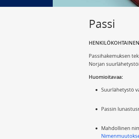
Passi
HENKILÖKOHTAINEN 
Passihakemuksen tekij
Norjan suurlähetystöi
Huomioitavaa:
Suurlähetystö va
Passin lunastus
Mahdollinen nim
Nimenmuutoksen 