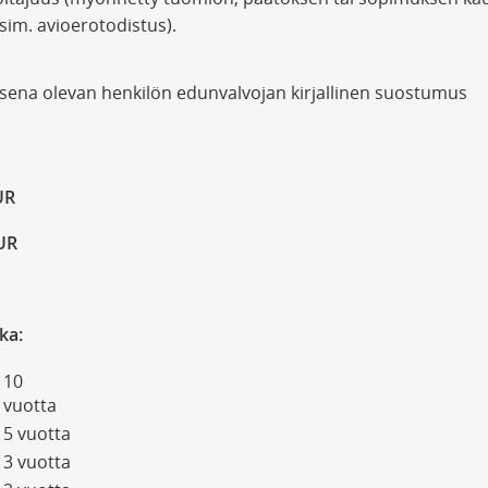
im. avioerotodistus).
sena olevan henkilön edunvalvojan kirjallinen suostumus
UR
EUR
ka:
10
vuotta
5 vuotta
3 vuotta