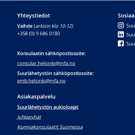
Yhteystiedot
Sosiaa
Suu
Vaihde
(
arkisin klo 10-12)
+358 (0) 9 686 0180
Suu
Suu
Konsulaatin
sähköpostiosoite:
consular.helsinki@mfa.no
Suurlähetystön sähköpostiosoite:
emb.helsinki@mfa.no
Asiakaspalvelu
Suurlähetystön aukioloajat
Juhlapyhät
Kunniakonsulaatit Suomessa