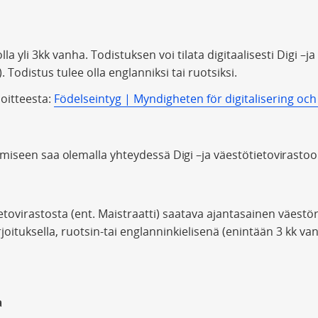
lla yli 3kk vanha. Todistuksen voi tilata digitaalisesti Digi –j
). Todistus tulee olla englanniksi tai ruotsiksi.
soitteesta:
Födelseintyg | Myndigheten för digitalisering oc
iseen saa olemalla yhteydessä Digi –ja väestötietovirastoo
ietovirastosta (ent. Maistraatti) saatava ajantasainen väestö
irjoituksella, ruotsin-tai englanninkielisenä (enintään 3 kk van
a