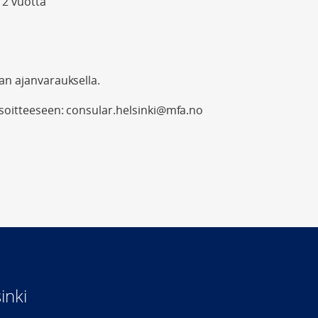
2 vuotta
n ajanvarauksella.
soitteeseen: consular.helsinki@mfa.no
inki