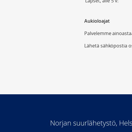
Lapset, alle 5 v:
Aukioloajat
Palvelemme ainoastaa
Lähetä sähköpostia o
Norjan suurlähetystö, Hels