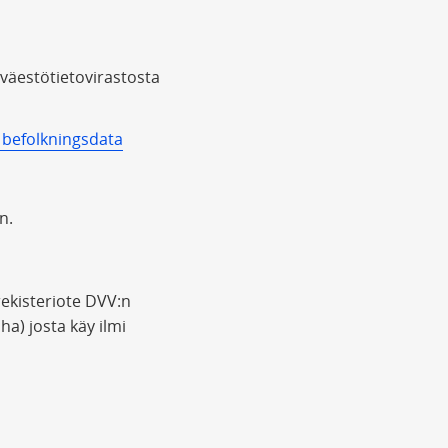
a väestötietovirastosta
h befolkningsdata
n.
rekisteriote DVV:n
ha) josta käy ilmi