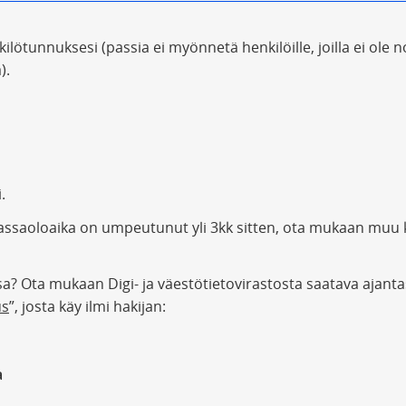
ilötunnuksesi (passia ei myönnetä henkilöille, joilla ei ole n
).
.
massaoloaika on umpeutunut yli 3kk sitten, ota mukaan muu 
? Ota mukaan Digi- ja väestötietovirastosta saatava ajant
us
”, josta käy ilmi hakijan:
a
a