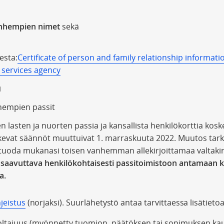
anhempien
nimet
sekä
esta:
Certificate of person and family relationship informatio
 services agency
i
empien passit
en lasten ja nuorten passia ja kansallista henkilökorttia ko
skevat säännöt muuttuivat 1. marraskuuta 2022. Muutos tarko
e tuoda mukanasi toisen vanhemman allekirjoittamaa valtaki
aavuttava henkilökohtaisesti passitoimistoon antamaan kir
a.
jeistus
(norjaksi). Suurlähetystö antaa tarvittaessa lisätietoa 
ltajuus (myönnetty tuomion, päätöksen tai sopimuksen kau