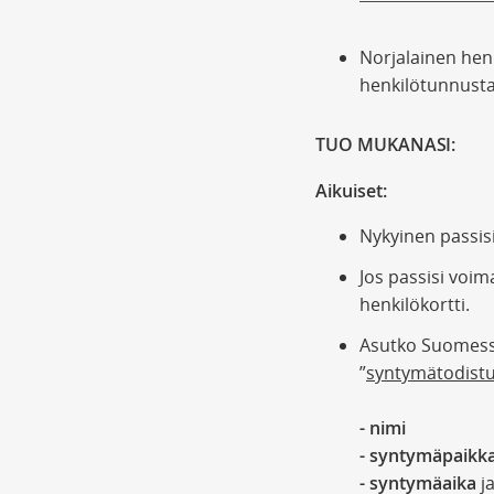
Norjalainen henk
henkilötunnusta
TUO MUKANASI:
Aikuiset:
Nykyinen passisi
Jos passisi voi
henkilökortti.
Asutko Suomessa
”
syntymätodist
- nimi
- syntymäpaikk
- syntymäaika
j