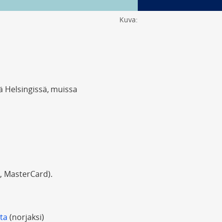
Kuva:
ä Helsingissä, muissa
, MasterCard).
ta
(norjaksi)