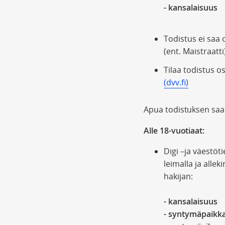
- kansalaisuus
Todistus ei saa o
(ent. Maistraatti
Tilaa todistus o
(dvv.fi)
Apua todistuksen saam
Alle 18-vuotiaat:
Digi –ja väestöt
leimalla ja allek
hakijan:
- kansalaisuus
- syntymäpaikk