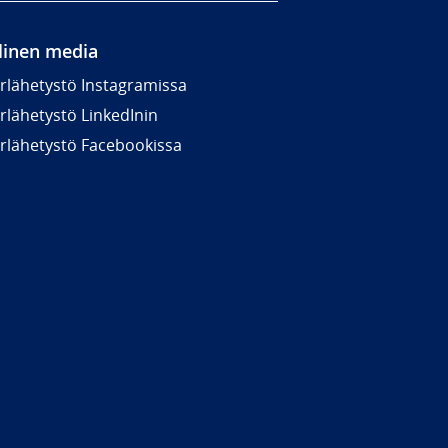
linen media
rlähetystö Instagramissa
rlähetystö LinkedInin
rlähetystö Facebookissa