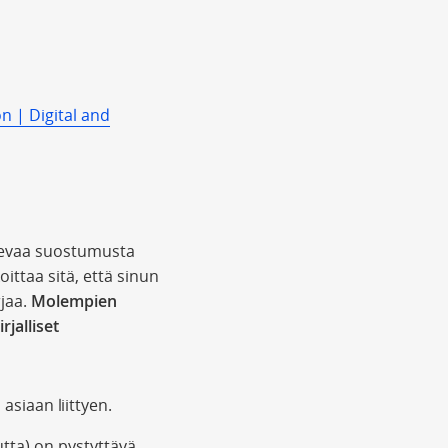
n | Digital and
skevaa suostumusta
ittaa sitä, että sinun
rjaa.
Molempien
jalliset
asiaan liittyen.
tta) on pystyttävä