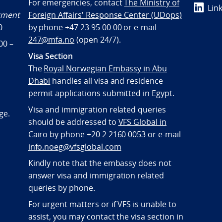
For emergencies, contact
The Ministry of
Lin
ntment
Foreign Affairs' Response Center (UDops)
0
by phone +47 23 95 00 00 or e-mail
247@mfa.no
(open 24/7).
00 –
Visa Section
The
Royal Norwegian Embassy in Abu
Dhabi
handles all visa and residence
permit applications submitted in Egypt.
Visa and immigration related queries
ge.
should be addressed to
VFS Global in
Cairo
by phone
+20 2 2160 0053
or e-mail
info.noeg@vfsglobal.com
Kindly note that the embassy does not
answer visa and immigration related
queries by phone.
For urgent matters or if VFS is unable to
assist, you may contact the visa section in