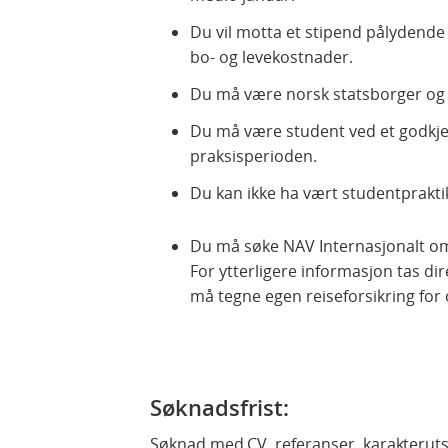
Du vil motta et stipend pålydende
bo- og levekostnader.
Du må være norsk statsborger og
Du må være student ved et godkjen
praksisperioden.
Du kan ikke ha vært studentpraktik
Du må søke NAV Internasjonalt om r
For ytterligere informasjon tas d
må tegne egen reiseforsikring for 
Søknadsfrist:
Søknad med CV, referanser, karakterutsk