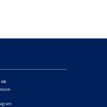
 us
ebook
tagram