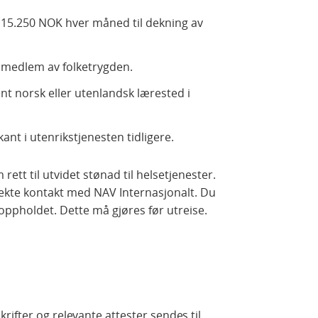
 15.250 NOK hver måned til dekning av
 medlem av folketrygden.
t norsk eller utenlandsk lærested i
ant i utenrikstjenesten tidligere.
ett til utvidet stønad til helsetjenester.
irekte kontakt med NAV Internasjonalt. Du
oppholdet. Dette må gjøres før utreise.
rifter og relevante attester sendes til