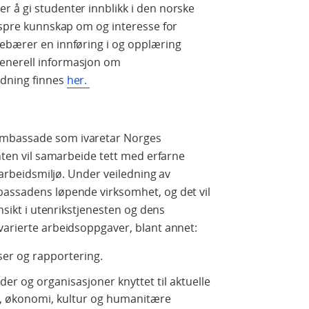
 å gi studenter innblikk i den norske
å spre kunnskap om og interesse for
nebærer en innføring i og opplæring
enerell informasjon om
rdning finnes
her.
ambassade som ivaretar Norges
anten vil samarbeide tett med erfarne
t arbeidsmiljø. Under veiledning av
bassadens løpende virksomhet, og det vil
nnsikt i utenrikstjenesten og dens
varierte arbeidsoppgaver, blant annet:
ser og rapportering.
r og organisasjoner knyttet til aktuelle
kk, økonomi, kultur og humanitære