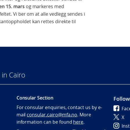
en 15. mars
og markeres med
ltet. Vi ber om at alle vedlegg sendes i
ntoppholdet kan rettes direkte til
in Cairo
Consular Section
Follow
For consular enquiries, contact us by e-
Fac
mail
consular.cairo@mfa.no
. More
X
information can be found
here
.
Ins