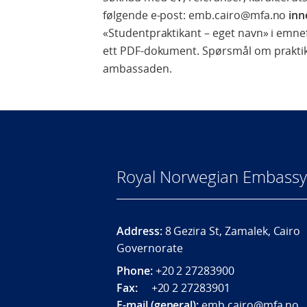
følgende e-post: emb.cairo@mfa.no
inn
«Studentpraktikant – eget navn» i emnefe
ett PDF-dokument. Spørsmål om praktika
ambassaden.
Royal Norwegian Embassy 
Address:
8 Gezira St, Zamalek, Cairo
Governorate
Phone:
+20 2 27283900
Fax:
+20 2 27283901
E-mail (general):
emb.cairo@mfa.no