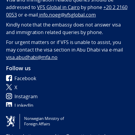
addressed to
VFS Global in Cairo
by phone
+20 2 2160
0053
or e-mail
info.noeg@vfsglobal.com
Kindly note that the embassy does not answer visa
and immigration related queries by phone.
For urgent matters or if VFS is unable to assist, you
may contact the visa section in Abu Dhabi via e-mail
visa.abudhabi@mfa.no
Follow us
Facebook
X
Instagram
LinkedIn
Norwegian Ministry of
Tilgjengelighetserklæring / Accessibility statement
Foreign Affairs
(NO)