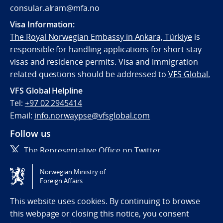
consular.alram@mfa.no
Visa Information:
The Royal Norwegian Embassy in Ankara, Türkiye
is
responsible for handling applications for short stay
visas and residence permits. Visa and immigration
related questions should be addressed to
VFS Global.
VFS Global Helpline
Tel:
+97 02 2945414
Email:
info.norwaypse@vfsglobal.com
Follow us
The Representative Office on Twitter
Norwegian Ministry of
Tilgjengelighetserklæring / Accessibility statement
Foreign Affairs
(NO)
This website uses cookies. By continuing to browse
this webpage or closing this notice, you consent