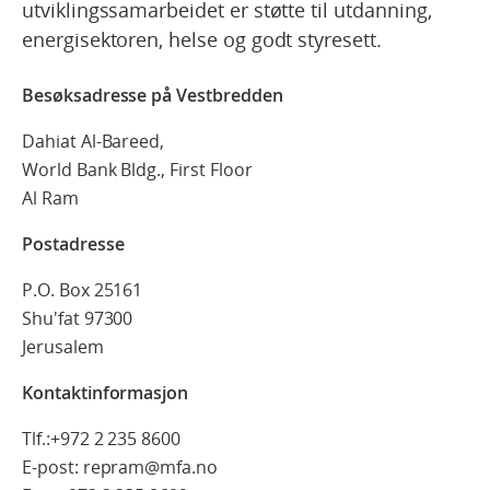
utviklingssamarbeidet er støtte til utdanning,
energisektoren, helse og godt styresett.
Besøksadresse på Vestbredden
Dahiat Al-Bareed,
World Bank Bldg., First Floor
Al Ram
Postadresse
P.O. Box 25161
Shu'fat 97300
Jerusalem
Kontaktinformasjon
Tlf.:
+972 2 235 8600
E-post: repram@mfa.no