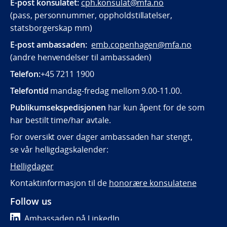
E-post konsulatet:
cph.konsulat@mfa.no
(pass, personnummer, oppholdstillatelser,
statsborgerskap mm)
E-post ambassaden:
emb.copenhagen@mfa.no
(andre henvendelser til ambassaden)
Telefon:
+45 7211 1900
Telefontid
mandag-fredag mellom 9.00-11.00.
Publikumsekspedisjonen
har kun åpent for de som
har bestilt time/har avtale.
For oversikt over dager ambassaden har stengt,
se vår helligdagskalender:
Helligdager
Kontaktinformasjon til de
honorære konsulatene
Follow us
Ambassaden på LinkedIn