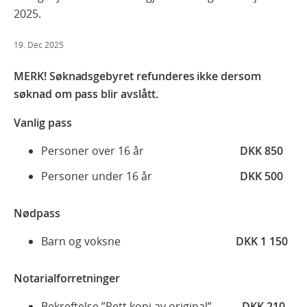
2025.
19. Dec 2025
MERK! Søknadsgebyret refunderes ikke dersom
søknad om pass blir avslått.
Vanlig pass
Personer over 16 år
DKK 850
Personer under 16 år
DKK 500
Nødpass
Barn og voksne
DKK 1 150
Notarialforretninger
Bekreftelse ”Rett kopi av original”
DKK 210