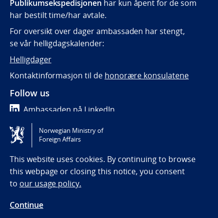
Publikumsekspedisjonen
har kun åpent for de som
har bestilt time/har avtale.
For oversikt over dager ambassaden har stengt,
se vår helligdagskalender:
Helligdager
Kontaktinformasjon til de
honorære konsulatene
Follow us
Ambassaden på LinkedIn
Norwegian Ministry of
Tilgjengelighetserklæring / Accessibility statement
Foreign Affairs
(NO)
This website uses cookies. By continuing to browse
this webpage or closing this notice, you consent
to
our usage policy.
Continue