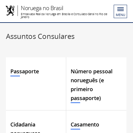
Noruega no Brasil
Embaixada Real da Noruega em Brasília e Consulado-Geral no Rio de
MENU
Janeiro
Assuntos Consulares
Passaporte
Número pessoal
norueguês (e
primeiro
passaporte)
Cidadania
Casamento