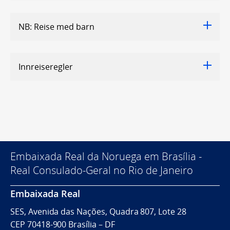
NB: Reise med barn
Innreiseregler
Embaixada Real da Noruega em Brasília -
Real Consulado-Geral no Rio de Janeiro
Embaixada Real
SES, Avenida das Nações, Quadra 807, Lote 28
CEP 70418-900 Brasília – DF