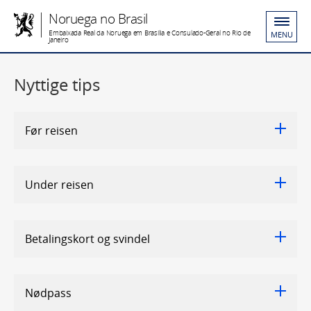
Noruega no Brasil
Embaixada Real da Noruega em Brasília e Consulado-Geral no Rio de
MENU
Janeiro
Nyttige tips
Før reisen
Under reisen
Betalingskort og svindel
Nødpass