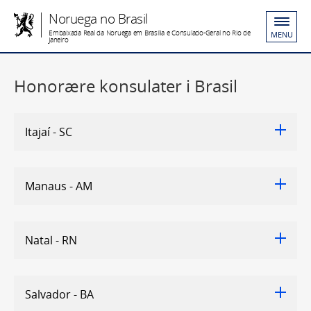
Noruega no Brasil
Embaixada Real da Noruega em Brasília e Consulado-Geral no Rio de
MENU
Janeiro
Honorære konsulater i Brasil
Itajaí - SC
Manaus - AM
Natal - RN
Salvador - BA