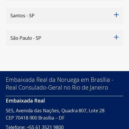
Santos - SP
São Paulo - SP
Embaixada Real da Noruega em Brasília -
Real Consulado-Geral no Rio de Janeiro
Embaixada Real
SES, Avenida das Nações, Quadra 807, Lote 28
CEP 70418-900 Brasília – DF
Telefone: +55 61 3521 9800