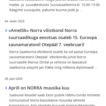
matka- ja suusakeskuses Suusasaatkonna kl. 10:00-13:00.
Räägime suusajutte, pakume kuuma jooki ja …
04. veebr 2026
«Ametlik» Norra võistkond Norra
suursaadikuga eesotsas osaleb 15. Euroopa
saunamaratonil Otepääl 7. veebruaril
Norra Saatkonna võistkond osaleb ka sel aastal Euroopa
saunamaratonil Otepääl. Võistkonda juhib Norra
suursaadik Marius Dirdal ja sellesse on kaasatud
saatkonna asejuht Jan Flæte ning mõlema diplomaadi …
28. jaan 2026
Aprill on NORRA muusika kuu
Saabuval kevadel saab Eesti publik rõõmu tunda mitmete
tunnustatud Norra klassikalise muusika tähtede
külaskäigust. Eriti tihedaks kujuneb kontserdikalender