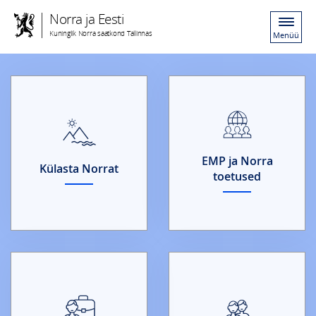
Norra ja Eesti
Kuninglik Norra saatkond Tallinnas
Menüü
EMP ja Norra
Külasta Norrat
toetused