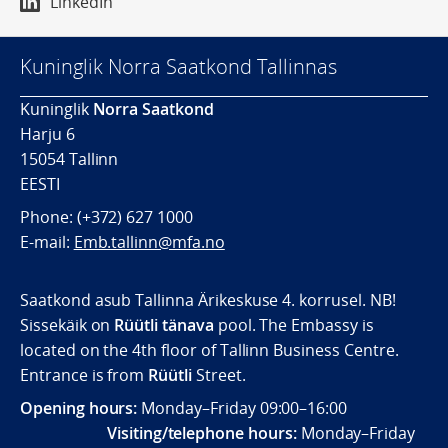
LinkedIn
Kuninglik Norra Saatkond Tallinnas
Kuninglik
Norra Saatkond
Harju 6
15054 Tallinn
EESTI
Phone: (+372) 627 1000
E-mail:
Emb.tallinn@mfa.no
Saatkond asub Tallinna Ärikeskuse 4. korrusel. NB!
Sissekäik on
Rüütli tänava
pool. The Embassy is
located on the 4th floor of Tallinn Business Centre.
Entrance is from
Rüütli
Street.
Opening hours:
Monday–Friday 09:00–16:00
Visiting/telephone hours:
Monday–Friday