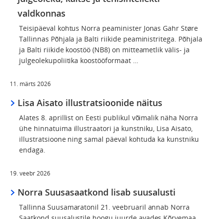
valdkonnas
Teisipäeval kohtus Norra peaminister Jonas Gahr Støre
Tallinnas Põhjala ja Balti riikide peaministritega. Põhjala
ja Balti riikide koostöö (NB8) on mitteametlik välis- ja
julgeolekupoliitika koostööformaat …
11. märts 2026
Lisa Aisato illustratsioonide näitus
Alates 8. aprillist on Eesti publikul võimalik näha Norra
ühe hinnatuima illustraatori ja kunstniku, Lisa Aisato,
illustratsioone ning samal päeval kohtuda ka kunstniku
endaga.
19. veebr 2026
Norra Suusasaatkond lisab suusalusti
Tallinna Suusamaratonil 21. veebruaril annab Norra
Saatkond suusalustile hoogu juurde avades Kõrvemaa