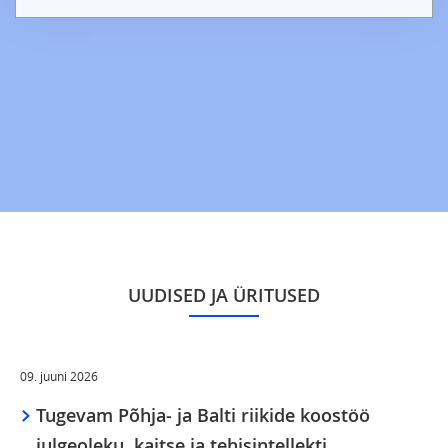
UUDISED JA ÜRITUSED
09. juuni 2026
Tugevam Põhja- ja Balti riikide koostöö
julgeoleku, kaitse ja tehisintellekti