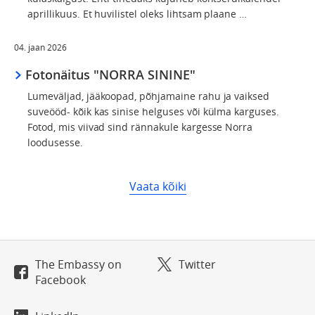
aprillikuus. Et huvilistel oleks lihtsam plaane …
04. jaan 2026
Fotonäitus "NORRA SININE"
Lumeväljad, jääkoopad, põhjamaine rahu ja vaiksed
suveööd- kõik kas sinise helguses või külma karguses.
Fotod, mis viivad sind rännakule kargesse Norra
loodusesse.
Vaata kõiki
The Embassy on
Twitter
Facebook