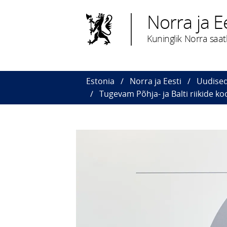
Norra ja E
Kuninglik Norra saat
Estonia
Norra ja Eesti
Uudised
Tugevam Põhja- ja Balti riikide ko