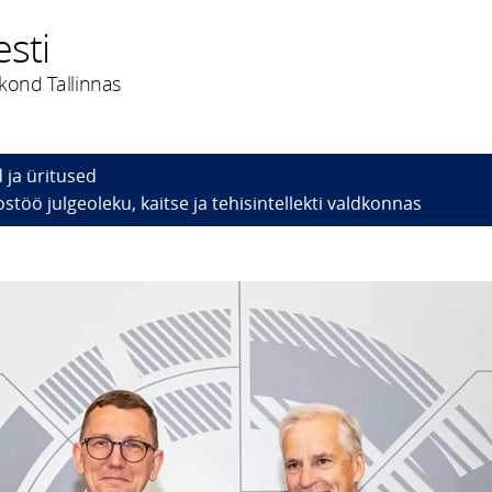
esti
kond Tallinnas
 ja üritused
ostöö julgeoleku, kaitse ja tehisintellekti valdkonnas