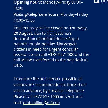
Lin
Opening hours:
Monday–Friday 09:00–
16:00
Visiting/telephone hours:
Monday–Friday
10:00–15:00
The Embassy will be closed on Thursday,
20 August
, due to
🇪🇪
Estonia's
Restoration of Independence Day, a
national public holiday. Norwegian
citizens in need for urgent consular
assistance can call +372 6 271 000 and the
call will be transferred to the helpdesk in
Oslo.
To ensure the best service possible all
visitors are recommended to book their
visit in advance, by e-mail or telephone.
Please call +372 627 1000 or send an e-
mail:
emb.tallinn@mfa.no