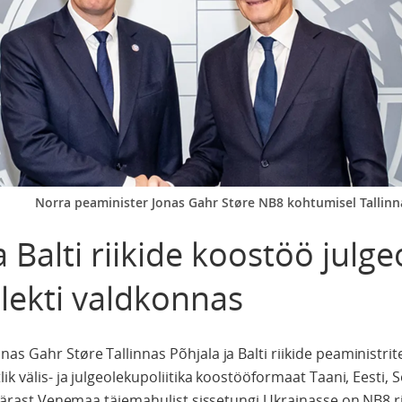
Norra peaminister Jonas Gahr Støre NB8 kohtumisel Tallinna
Balti riikide koostöö julge
ellekti valdkonnas
as Gahr Støre Tallinnas Põhjala ja Balti riikide peaministrit
ik välis- ja julgeolekupoliitika koostööformaat Taani, Eesti, 
i pärast Venemaa täiemahulist sissetungi Ukrainasse on NB8 r