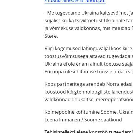
/nb8ukrainedeclaration.pdf
- Me tugevdame Ukraina kaitsevõimet j
sõjalist kui ka tsiviiltoetust Ukrainale 
ja võimekuse valdkonnas, mis muudab 
Støre.
Riigi kogemused lahinguväljal koos kii
tööstusvõimsusega aitavad tugevdada all
Ukraina ei ole enam ainult toetuse saaja
Euroopa ülesehitamise töösse oma teadm
Koos partneritega arendab Norra edasi
koostööd kõrgtehnoloogiliste lahendust
valdkonnad õhukaitse, mereoperatsioo
Kolmepoolne kohtumine Soome, Ukraina 
Leena Immanen / Soome saatkond
Tehisintellekti alase koostöö tugevdam