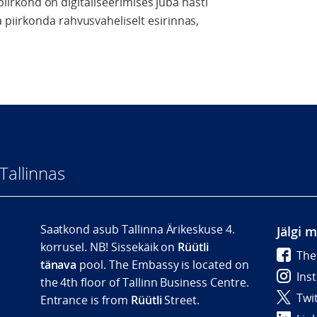
 piirkond on digitaliseerimises juba hästi
piirkonda rahvusvaheliselt esirinnas,
Tallinnas
Saatkond asub Tallinna Ärikeskuse 4.
Jälgi 
korrusel. NB! Sissekäik on
Rüütli
The
tänava
pool. The Embassy is located on
Ins
the 4th floor of Tallinn Business Centre.
Twi
Entrance is from
Rüütli
Street.