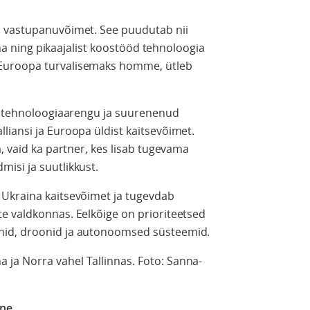
a vastupanuvõimet. See puudutab nii
täna ning pikaajalist koostööd tehnoloogia
Euroopa turvalisemaks homme, ütleb
re tehnoloogiaarengu ja suurenenud
iansi ja Euroopa üldist kaitsevõimet.
, vaid ka partner, kes lisab tugevama
isi ja suutlikkust.
 Ukraina kaitsevõimet ja tugevdab
e valdkonnas. Eelkõige on prioriteetsed
nid, droonid ja autonoomsed süsteemid.
ja Norra vahel Tallinnas. Foto: Sanna-
ine