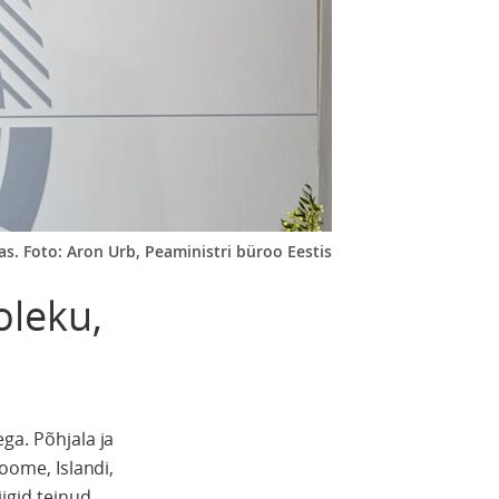
s. Foto: Aron Urb, Peaministri büroo Eestis
oleku,
ega. Põhjala ja
Soome, Islandi,
iigid teinud