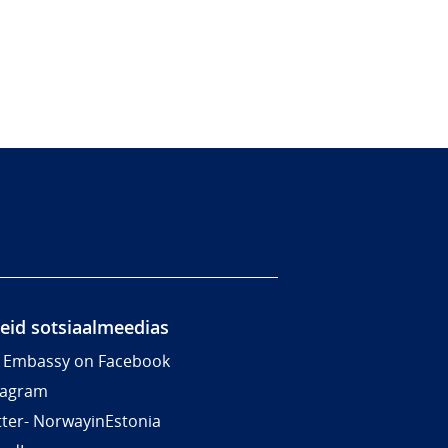
meid sotsiaalmeedias
 Embassy on Facebook
tagram
tter- NorwayinEstonia