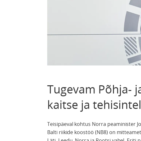
Tugevam Põhja- ja 
kaitse ja tehisint
Teisipäeval kohtus Norra peaminister Jon
Balti riikide koostöö (NB8) on mitteametl
Läti, Leedu, Norra ja Rootsi vahel. Erit