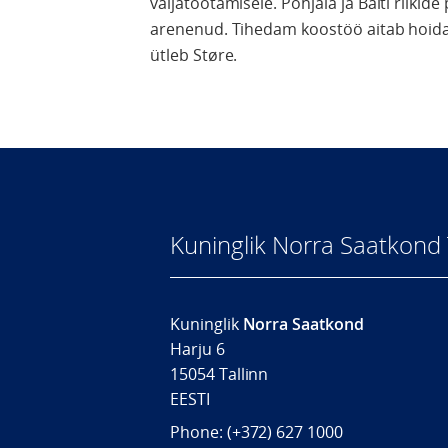
väljatöötamisele. Põhjala ja Balti riikide
arenenud. Tihedam koostöö aitab hoida 
ütleb Støre.
Kuninglik Norra Saatkond 
Kuninglik
Norra Saatkond
Harju 6
15054 Tallinn
EESTI
Phone: (+372) 627 1000