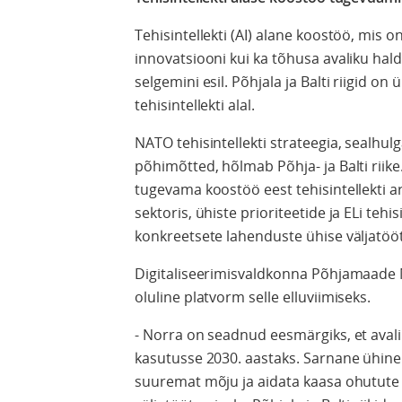
Tehisintellekti (AI) alane koostöö, mis 
innovatsiooni kui ka tõhusa avaliku ha
selgemini esil. Põhjala ja Balti riigid o
tehisintellekti alal.
NATO tehisintellekti strateegia, sealhu
põhimõtted, hõlmab Põhja- ja Balti riike.
tugevama koostöö eest tehisintellekti a
sektoris, ühiste prioriteetide ja ELi teh
konkreetsete lahenduste ühise väljatöö
Digitaliseerimisvaldkonna Põhjamaade 
oluline platvorm selle elluviimiseks.
- Norra on seadnud eesmärgiks, et avalik 
kasutusse 2030. aastaks. Sarnane ühine
suuremat mõju ja aidata kaasa ohutute