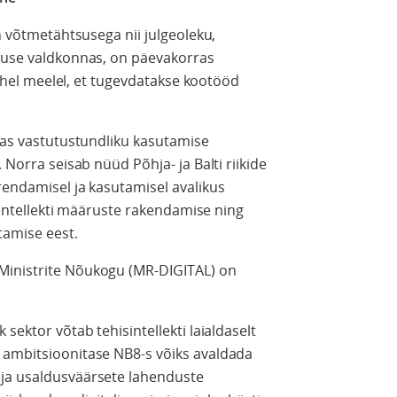
on võtmetähtsusega nii julgeoleku,
lduse valdkonnas, on päevakorras
n ühel meelel, et tugevdatakse kootööd
lgas vastutustundliku kasutamise
 Norra seisab nüüd Põhja- ja Balti riikide
rendamisel ja kasutamisel avalikus
isintellekti määruste rakendamise ning
tamise eest.
Ministrite Nõukogu (MR-DIGITAL) on
sektor võtab tehisintellekti laialdaselt
 ambitsioonitase NB8-s võiks avaldada
 ja usaldusväärsete lahenduste