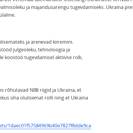
 valmisoleku ja majandusarengu tugevdamiseks. Ukraina pre
laline.
semateks ja arenevad kiiremini.
ööd julgeoleku, tehnoloogia ja
 koostöö tugevdamisel aktiivse rolli,
s rõhutavad NB8 riigid ja Ukraina, et
us üha olulisemat rolli ning et Ukraina
ssets/1daec01f57584969b40e7827f8dde9ca