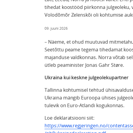
tihedat koostööd piirkonna julgeoleku,
Volodõmõr Zelenskõi oli kohtumise aukü
09. juuni 2026
– Näeme, et ohud muutuvad mitmetahuli
Seetõttu peame tegema tihedamat koost
majanduse valdkonnas. Norra võtab selle
ütleb peaminister Jonas Gahr Støre.
Ukraina kui keskne julgeolekupartner
Tallinna kohtumisel tehtud ühisavalduse
Ukraina mängib Euroopa ühises julgeolek
tulevik on Euro-Atlandi kogukonnas.
Loe deklaratsiooni siit:
https://www.regjeringen.no/contenta