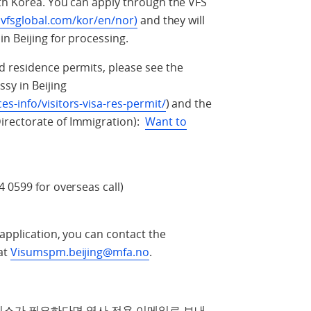
uth Korea. You can apply through the VFS
a.vfsglobal.com/kor/en/nor)
and they will
n Beijing for processing.
d residence permits, please see the
sy in Beijing
s-info/visitors-visa-res-permit/
) and the
irectorate of Immigration):
Want to
 0599 for overseas call)
 application, you can contact the
at
Visumspm.beijing@mfa.no
.
서비스가 필요하다면 영사 전용 이메일로 보내