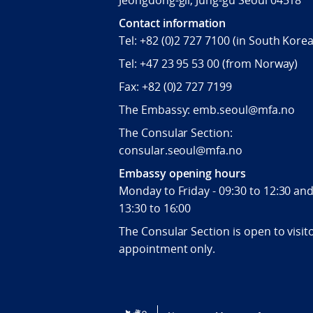
Jeongdong-gil, Jung-gu Seoul 04518
Contact information
Tel:
+82 (0)2 727 7100
(in South Korea
Tel:
+47 23 95 53 00
(from Norway)
Fax:
+82 (0)2 727 7199
The Embassy: emb.seoul@mfa.no
The Consular Section:
consular.seoul@mfa.no
Embassy opening hours
Monday to Friday - 09:30 to 12:30 an
13:30 to 16:00
The Consular Section is open to visit
appointment only.