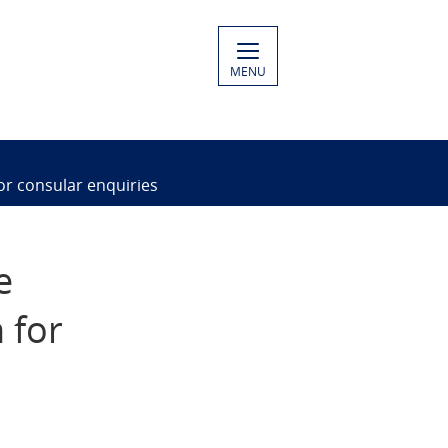
MENU
r consular enquiries
e
 for