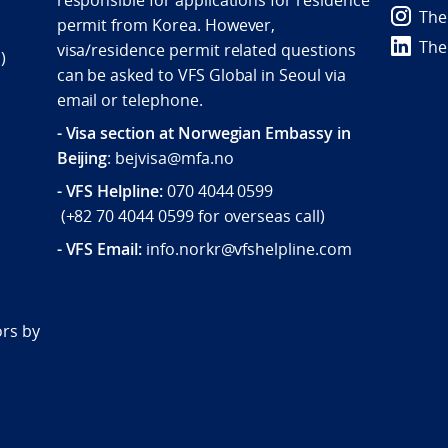
responsible for applications for residence
The
permit from Korea. However,
The
visa/residence permit related questions
)
can be asked to VFS Global in Seoul via
email or telephone.
- Visa section at Norwegian Embassy in
Beijing
: bejvisa@mfa.no
- VFS Helpline
:
070 4044 0599
(
+82 70 4044 0599
for overseas call)
- VFS Email:
info.norkr@vfshelpline.com
d
ors by