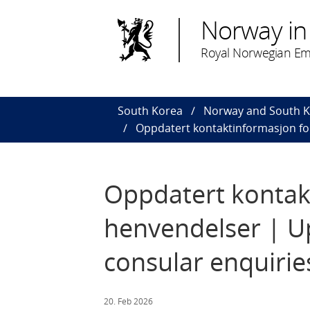
Norway in
Royal Norwegian Em
South Korea
Norway and South 
Oppdatert kontaktinformasjon fo
Oppdatert kontak
henvendelser | U
consular enquirie
20. Feb 2026