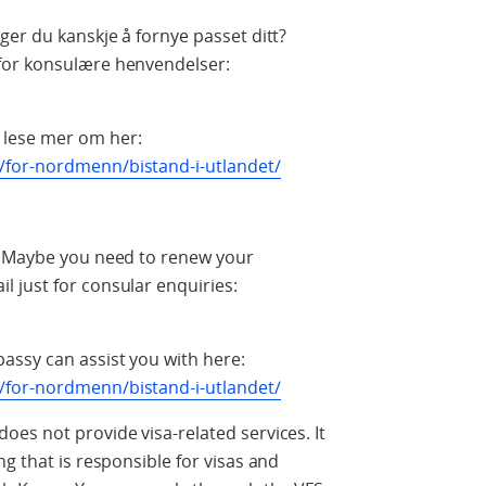
ger du kanskje å fornye passet ditt?
for konsulære henvendelser:
 lese mer om her:
/for-nordmenn/bistand-i-utlandet/
? Maybe you need to renew your
 just for consular enquiries:
ssy can assist you with here:
/for-nordmenn/bistand-i-utlandet/
es not provide visa-related services. It
g that is responsible for visas and