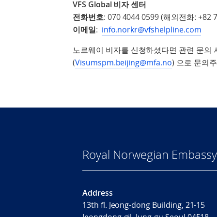
VFS Global
비자
센터
전화번호
: 070 4044 0599 (해외전화: +82 7
이메일
:
info.norkr@vfshelpline.com
노르웨이 비자를 신청하셨다면 관련 문의
(
Visumspm.beijing@mfa.no
) 으로 문의
Royal Norwegian Embassy 
Address
13th fl. Jeong-dong Building, 21-15