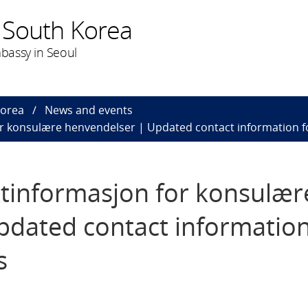
 South Korea
bassy in Seoul
Korea
News and events
r konsulære henvendelser | Updated contact information fo
tinformasjon for konsulær
pdated contact information
s