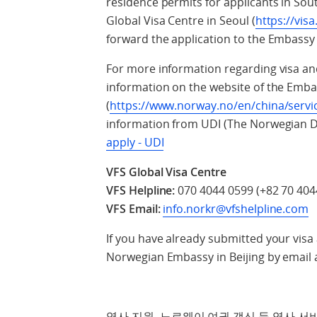
residence permits for applicants in So
Global Visa Centre in Seoul (
https://vis
forward the application to the Embassy i
For more information regarding visa an
information on the website of the Embas
(
https://www.norway.no/en/china/service
information from UDI (The Norwegian D
apply - UDI
VFS Global Visa Centre
VFS Helpline:
070 4044 0599 (+82 70 4044
VFS Email:
info.norkr@vfshelpline.com
If you have already submitted your visa
Norwegian Embassy in Beijing by email 
영사 지원, 노르웨이 여권 갱신 등 영사 