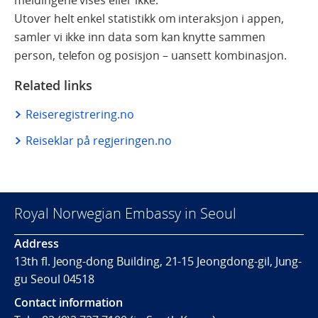
Utover helt enkel statistikk om interaksjon i appen,
samler vi ikke inn data som kan knytte sammen
person, telefon og posisjon – uansett kombinasjon.
Related links
Reiseregistrering.no
Reiseklar på regjeringen.no
Royal Norwegian Embassy in Seoul
Address
13th fl. Jeong-dong Building, 21-15 Jeongdong-gil, Jung-
gu Seoul 04518
Contact information