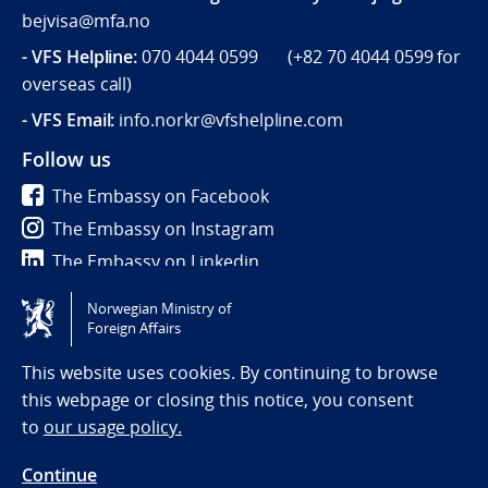
bejvisa@mfa.no
- VFS Helpline
:
070 4044 0599 (
+82 70 4044 0599
for
overseas call)
- VFS Email:
info.norkr@vfshelpline.com
Follow us
The Embassy on Facebook
The Embassy on Instagram
The Embassy on Linkedin
Norwegian Ministry of
Tilgjengelighetserklæring / Accessibility statement
Foreign Affairs
(NO)
This website uses cookies. By continuing to browse
this webpage or closing this notice, you consent
to
our usage policy.
Continue