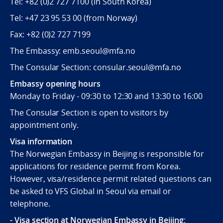
Tel:
+82 (0)2 727 7100
(in South Korea)
Tel:
+47 23 95 53 00
(from Norway)
Fax:
+82 (0)2 727 7199
The Embassy: emb.seoul@mfa.no
The Consular Section: consular.seoul@mfa.no
Embassy opening hours
Monday to Friday - 09:30 to 12:30 and 13:30 to 16:00
The Consular Section is open to visitors by
appointment only.
Visa information
The Norwegian Embassy in Beijing is responsible for
applications for residence permit from Korea.
However, visa/residence permit related questions can
be asked to VFS Global in Seoul via email or
telephone.
- Visa section at Norwegian Embassy in Beijing
: