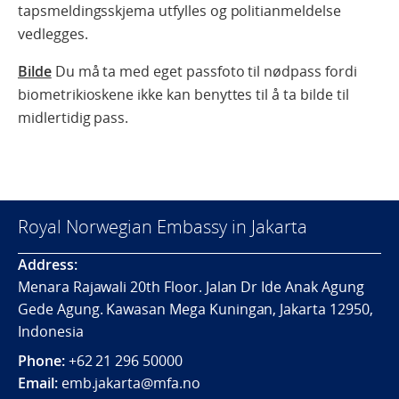
tapsmeldingsskjema utfylles og politianmeldelse
vedlegges.
Bilde
Du må ta med eget passfoto til nødpass fordi
biometrikioskene ikke kan benyttes til å ta bilde til
midlertidig pass.
Royal Norwegian Embassy in Jakarta
Address:
Menara Rajawali 20th Floor. Jalan Dr Ide Anak Agung
Gede Agung. Kawasan Mega Kuningan, Jakarta 12950,
Indonesia
Phone:
+62 21 296 50000
Email:
emb.jakarta@mfa.no