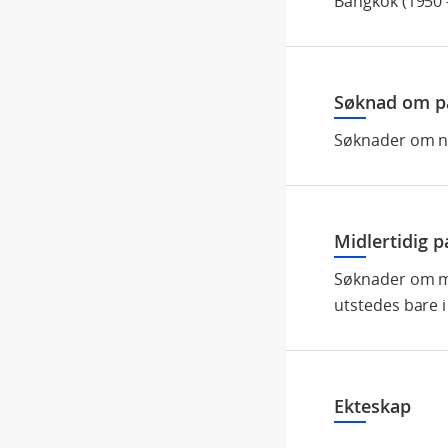
Bangkok (1950 
Søknad om p
Søknader om no
Midlertidig p
Søknader om mi
utstedes bare i
Ekteskap