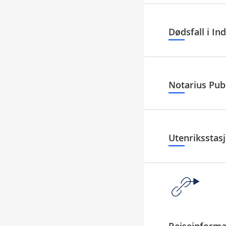
Dødsfall i In
Notarius Publ
Utenriksstas