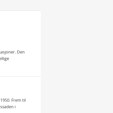
okasjoner. Den
ellige
1950. Frem til
ssaden i