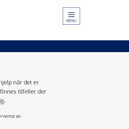
MENU
jelp når det er
innes tilfeller der
ig.
orvente av