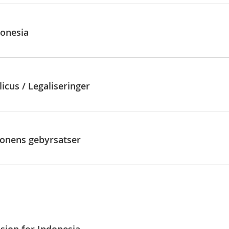
donesia
icus / Legaliseringer
jonens gebyrsatser