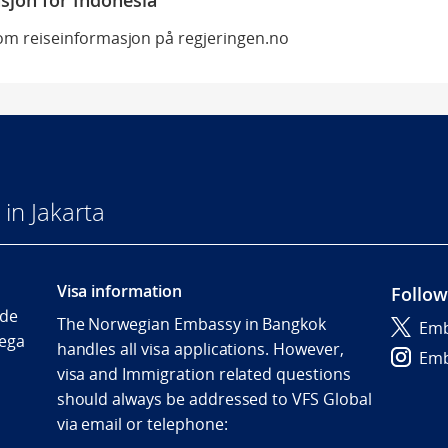
sjon for Indonesia
 om reiseinformasjon på regjeringen.no
in Jakarta
Visa information
Follow
Ide
The Norwegian Embassy in Bangkok
Emb
ega
handles all visa applications. However,
Emb
visa and Immigration related questions
should always be addressed to VFS Global
via email or telephone: