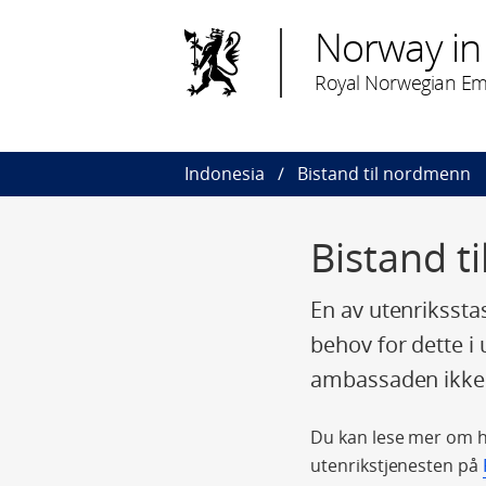
Norway in
Royal Norwegian Emb
Indonesia
Bistand til nordmenn
Bistand t
En av utenrikssta
behov for dette i 
ambassaden ikke h
Du kan lese mer om hv
utenrikstjenesten på