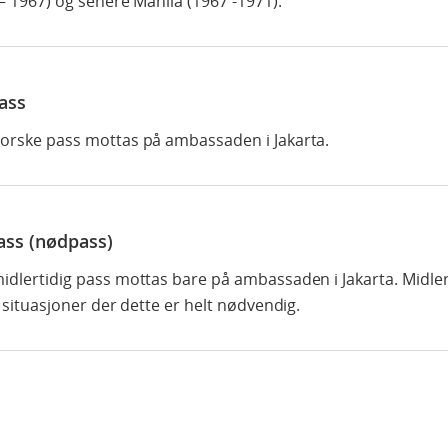
– 1967) og senere Manila (1967 -1971).
ass
rske pass mottas på ambassaden i Jakarta.
ass (nødpass)
dlertidig pass mottas bare på ambassaden i Jakarta. Midler
 situasjoner der dette er helt nødvendig.