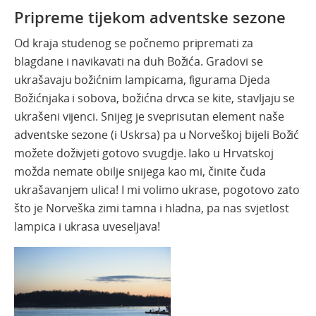
Pripreme tijekom adventske sezone
Od kraja studenog se počnemo pripremati za
blagdane i navikavati na duh Božića. Gradovi se
ukrašavaju božićnim lampicama, figurama Djeda
Božićnjaka i sobova, božićna drvca se kite, stavljaju se
ukrašeni vijenci.
Snijeg je sveprisutan element naše
adventske sezone (i Uskrsa) pa u Norveškoj bijeli Božić
možete doživjeti gotovo svugdje. Iako u Hrvatskoj
možda nemate obilje snijega kao mi, činite čuda
ukrašavanjem ulica! I mi volimo ukrase, pogotovo zato
što je Norveška zimi tamna i hladna, pa nas svjetlost
lampica i ukrasa uveseljava!