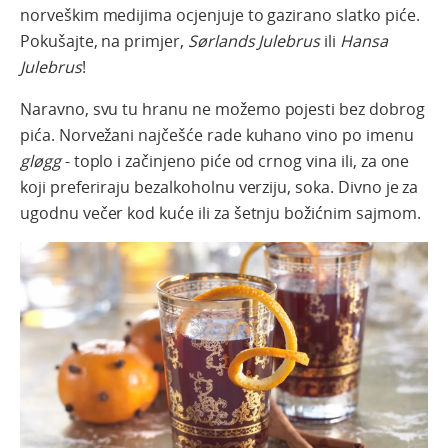
norveškim medijima ocjenjuje to gazirano slatko piće.
Pokušajte, na primjer,
Sørlands Julebrus
ili
Hansa
Julebrus
!
Naravno
,
s
vu
tu
hranu
ne
možemo
pojesti
bez
dobrog
pića
.
Norvežani
najčešće
rade
kuhano
vino
po
imenu
gløgg
-
t
oplo
i
začinjeno
piće
od
crnog
vina
ili, za one
koji
preferiraju
bezalkoholnu
verziju
,
soka
.
Divno
je za
ugodnu
večer
kod
kuće
ili za
šetnju
božićnim
sajmom.