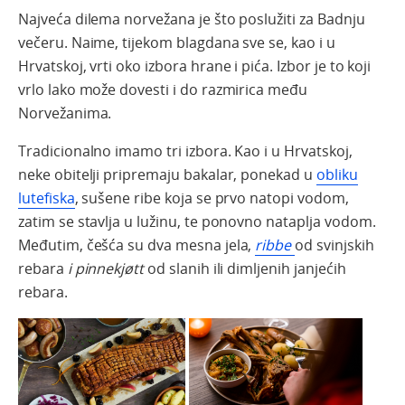
Najveća dilema norvežana je što poslužiti za Badnju
večeru. Naime, tijekom blagdana sve se, kao i u
Hrvatskoj, vrti oko izbora hrane i pića. Izbor je to koji
vrlo lako može dovesti i do razmirica među
Norvežanima.
Tradicionalno imamo tri izbora. Kao i u Hrvatskoj,
neke obitelji pripremaju bakalar, ponekad u
obliku
lutefiska
, sušene ribe koja se prvo natopi vodom,
zatim se stavlja u lužinu, te ponovno nataplja vodom.
Međutim, češća su dva mesna jela,
ribbe
od svinjskih
rebara
i pinnekjøtt
od slanih ili dimljenih janjećih
rebara.