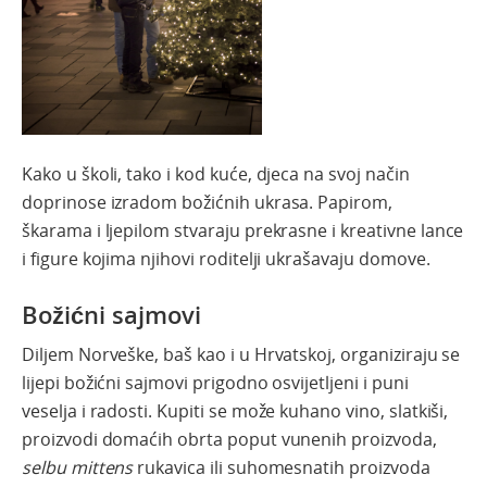
Kako u
školi
,
tako
i
kod
kuće
,
djeca
na
svoj
način
doprinose
izradom
božićnih
ukrasa
.
Papirom
,
škarama
i
ljepilom
stvaraju
prekrasne
i
kreativne
lance
i figure
kojima
njihovi
roditelji
ukrašavaju
domove
.
Božićni sajmovi
Diljem Norveške, baš kao i u Hrvatskoj, organiziraju se
lijepi božićni sajmovi prigodno osvijetljeni i puni
veselja i radosti. Kupiti se može kuhano vino, slatkiši,
proizvodi domaćih obrta poput vunenih proizvoda,
selbu mittens
rukavica ili suhomesnatih proizvoda