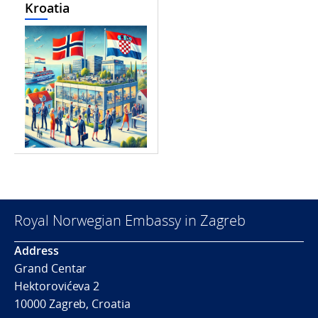
Kroatia
Royal Norwegian Embassy in Zagreb
Address
Grand Centar
Hektorovićeva 2
10000 Zagreb, Croatia