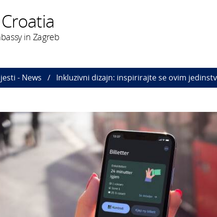
 Croatia
bassy in Zagreb
ijesti - News
Inkluzivni dizajn: inspirirajte se ovim jedins