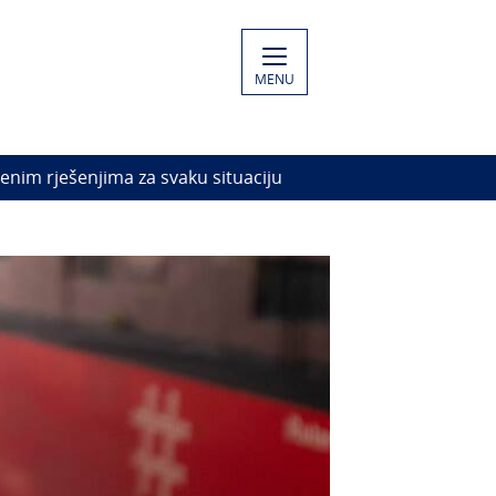
MENU
tvenim rješenjima za svaku situaciju