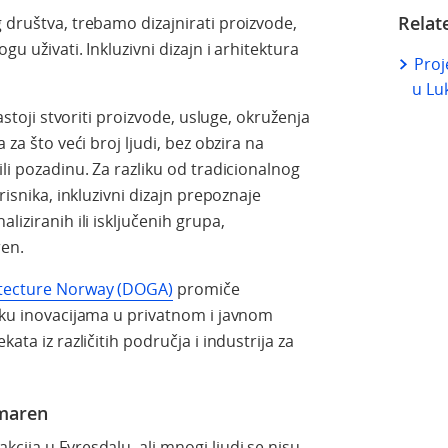
Relat
 društva, trebamo dizajnirati proizvode,
gu uživati. Inkluzivni dizajn i arhitektura
Proj
u Luk
nastoji stvoriti proizvode, usluge, okruženja
 za što veći broj ljudi, bez obzira na
ili pozadinu. Za razliku od tradicionalnog
risnika, inkluzivni dizajn prepoznaje
liziranih ili isključenih grupa,
ren.
itecture Norway (DOGA)
promiče
ršku inovacijama u privatnom i javnom
ata iz različitih područja i industrija za
maren
akcija u Fyresdalu, ali mnogi ljudi se nisu