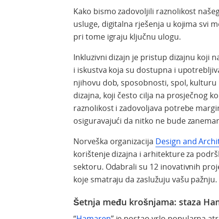
Kako bismo zadovoljili raznolikost našeg
usluge, digitalna rješenja u kojima svi mo
pri tome igraju ključnu ulogu.
Inkluzivni dizajn je pristup dizajnu koji 
i iskustva koja su dostupna i upotrebljiva
njihovu dob, sposobnosti, spol, kulturu 
dizajna, koji često cilja na prosječnog ko
raznolikost i zadovoljava potrebe margina
osiguravajući da nitko ne bude zanema
Norveška organizacija
Design and Arch
korištenje dizajna i arhitekture za pod
sektoru. Odabrali su 12 inovativnih projek
koje smatraju da zaslužuju vašu pažnju.
Šetnja među krošnjama: staza Ha
“
Hamaren
” je postao vrlo popularna atr