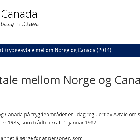
 Canada
bassy in Ottawa
rt trydgeavtale mellom Norge og Canada (2014)
vtale mellom Norge og Can
og Canada på trygdeområdet er i dag regulert av Avtale om s
 1985, som trådte i kraft 1. januar 1987.
 annet å sørge for at personer, som