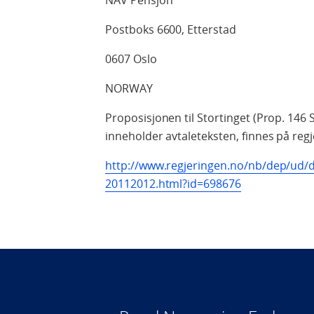
NAV Pensjon
Postboks 6600, Etterstad
0607 Oslo
NORWAY
Proposisjonen til Stortinget (Prop. 146
inneholder avtaleteksten, finnes på re
http://www.regjeringen.no/nb/dep/ud/
20112012.html?id=698676