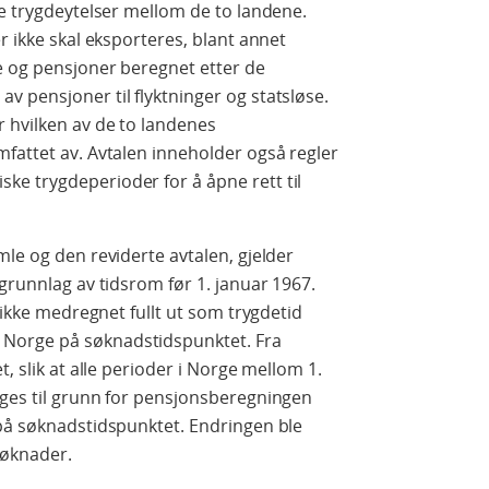
se trygdeytelser mellom de to landene.
r ikke skal eksporteres, blant annet
e og pensjoner beregnet etter de
 pensjoner til flyktninger og statsløse.
 hvilken av de to landenes
fattet av. Avtalen inneholder også regler
e trygdeperioder for å åpne rett til
mle og den reviderte avtalen, gjelder
grunnlag av tidsrom før 1. januar 1967.
m ikke medregnet fullt ut som trygdetid
Norge på søknadstidspunktet. Fra
, slik at alle perioder i Norge mellom 1.
gges til grunn for pensjonsberegningen
 på søknadstidspunktet. Endringen ble
søknader.