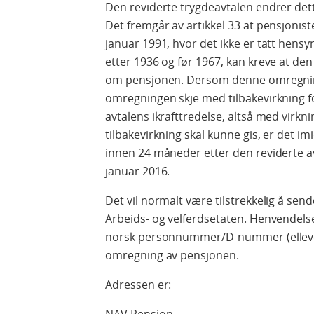
Den reviderte trygdeavtalen endrer det
Det fremgår av artikkel 33 at pensjonist
januar 1991, hvor det ikke er tatt hensyn
etter 1936 og før 1967, kan kreve at de
om pensjonen. Dersom denne omregning
omregningen skje med tilbakevirkning f
avtalens ikrafttredelse, altså med virknin
tilbakevirkning skal kunne gis, er det imi
innen 24 måneder etter den reviderte avt
januar 2016.
Det vil normalt være tilstrekkelig å sende
Arbeids- og velferdsetaten. Henvendel
norsk personnummer/D‑nummer (elleve s
omregning av pensjonen.
Adressen er: