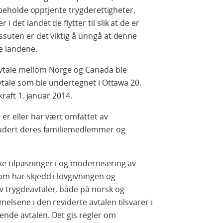
an beholde opptjente trygderettigheter,
 det landet de flytter til slik at de er
ssuten er det viktig å unngå at denne
e landene.
vtale mellom Norge og Canada ble
 avtale som ble undertegnet i Ottawa 20.
kraft 1. januar 2014.
 er eller har vært omfattet av
kludert deres familiemedlemmer og
e tilpasninger i og modernisering av
om har skjedd i lovgivningen og
v trygdeavtaler, både på norsk og
melsene i den reviderte avtalen tilsvarer i
ende avtalen. Det gis regler om