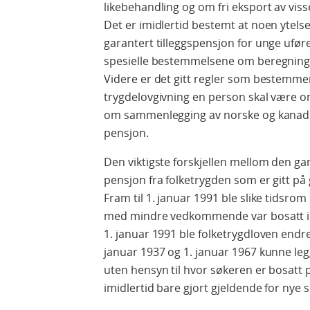
likebehandling og om fri eksport av vis
Det er imidlertid bestemt at noen ytelse
garantert tilleggspensjon for unge ufør
spesielle bestemmelsene om beregning av
Videre er det gitt regler som bestemmer
trygdelovgivning en person skal være om
om sammenlegging av norske og kanadisk
pensjon.
Den viktigste forskjellen mellom den ga
pensjon fra folketrygden som er gitt på 
Fram til 1. januar 1991 ble slike tidsro
med mindre vedkommende var bosatt i 
1. januar 1991 ble folketrygdloven endret
januar 1937 og 1. januar 1967 kunne le
uten hensyn til hvor søkeren er bosatt
imidlertid bare gjort gjeldende for nye 