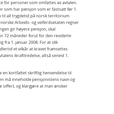
te for personer som omfattes av avtalen.
er som har pensjon som er fastsatt før 1.
 til all trygdetid på norsk territorium
n norske Arbeids- og velferdsetaten regner
en gir høyere pensjon, skal
or 72 måneder forut for den reviderte
g fra 1. januar 2008. For at slik
dlertid et vilkår at kravet framsettes
alens ikrafttredelse, altså senest 1.
 en kortfattet skriftlig henvendelse til
sen må inneholde pensjonistens navn og
iffer), og klargjøre at man ønsker