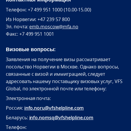
Телефон: +7 499 951 1000 (10.00-15.00)
Из Норвегии: +47 239 57 800
Эл. почта:
emb.moscow@mfa.no
Факс: +7 499 951 1001
Визовые вопросы:
Заявления на получение визы рассматривает
посольство Норвегии в Москве. Однако вопросы,
связанные с визой и иммиграцией, следует
адресовать нашему поставщику визовых услуг, VFS
Global, по электронной почте или телефону:
Электронная почта:
Россия:
info.noru@vfshelpline.com
Беларусь:
info.nomsq@vfshelpline.com
Телефон: