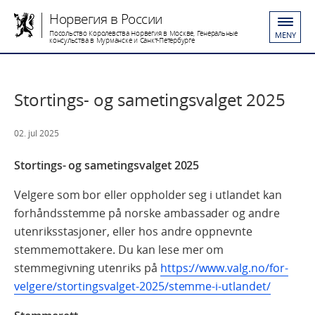
Норвегия в России
Посольство Королевства Норвегия в Москве, Генеральные
MENY
консульства в Мурманске и Санкт-Петербурге
Stortings- og sametingsvalget 2025
02. jul 2025
Stortings- og sametingsvalget 2025
Velgere som bor eller oppholder seg i utlandet kan
forhåndsstemme på norske ambassader og andre
utenriksstasjoner, eller hos andre oppnevnte
stemmemottakere. Du kan lese mer om
stemmegivning utenriks på
https://www.valg.no/for-
velgere/stortingsvalget-2025/stemme-i-utlandet/