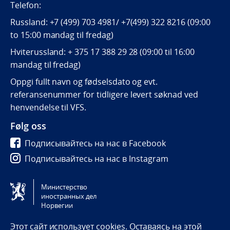
Telefon:
Russland: +7 (499) 703 4981/ +7(499) 322 8216 (09:00
to 15:00 mandag til fredag)
Hviterussland: + 375 17 388 29 28 (09:00 til 16:00
mandag til fredag)
Oppgi fullt navn og fødselsdato og evt.
referansenummer for tidligere levert søknad ved
henvendelse til VFS.
Følg oss
Подписывайтесь на нас в Facebook
Подписывайтесь на нас в Instagram
Подписывайтесь на нас в Vkontakte
Министерство
иностранных дел
Tilgjengelighetserklæring / Accessibility statement
Норвегии
(NO)
Этот сайт использует cookies. Оставаясь на этой