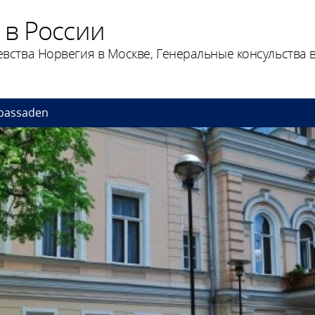
 в России
вства Норвегия в Москве, Генеральные консульства в
bassaden