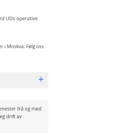
med UDs operative
 i Moskva. Følg oss
enester frå og med
eg drift av