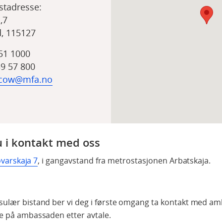
tadresse:
,7
, 115127
51 1000
39 57 800
cow@mfa.no
 i kontakt med oss
ovarskaja 7
, i gangavstand fra metrostasjonen Arbatskaja.
sulær bistand ber vi deg i første omgang ta kontakt med am
te på ambassaden etter avtale.