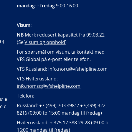
mandag- - fredag
9.00-16.00
Visum:
NB
Merk redusert kapasitet fra 09.03.22
0)
(Se
Visum og opphold
)
For spørsmål om visum, ta kontakt med
VFS Global på e-post eller telefon.
VFS Russland:
info.noru@vfshelpline.com
VFS Hviterussland:
info.nomsq@vfshelpline.com
Telefon:
и в
Russland: +7 (499) 703 4981/ +7(499) 322
е с
8216 (09:00 to 15:00 mandag til fredag)
Hviterussland: + 375 17 388 29 28 (09:00 til
16:00 mandag til fredag)