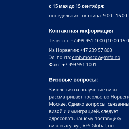
с 15 мая до 15 сентября:
понедельник - пятница: 9.00 - 16.00.
Контактная информация
Телефон: +7 499 951 1000 (10.00-15.0
Из Норвегии: +47 239 57 800
Эл. почта:
emb.moscow@mfa.no
Факс: +7 499 951 1001
Визовые вопросы:
Заявления на получение визы
рассматривает посольство Норвеги
Москве. Однако вопросы, связанны
визой и иммиграцией, следует
адресовать нашему поставщику
визовых услуг, VFS Global, по