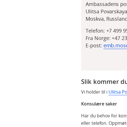
Ambassadens pos
Ulitsa Povarskaya
Moskva, Russland
Telefon:
+7 499 9
Fra Norge: +47 2
E-post:
emb.mos
Slik kommer du
Vi holder til i
Ulitsa P
Konsulære saker
Har du behov for kon
eller telefon. Oppmø