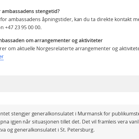
er ambassadens stengetid?
nfor ambassadens åpningstider, kan du ta direkte kontakt 
fon
+47 23 95 00 00
.
mbassaden om arrangementer og aktiviteter
r om aktuelle Norgesrelaterte arrangementer og aktiviteter
er
tet stengjer generalkonsulatet i Murmansk for publikumst
 opna igjen når situasjonen tillet det. Det vil framleis vera vanl
a og generalkonsulatet i St. Petersburg.