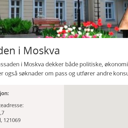
en i Moskva
saden i Moskva dekker både politiske, økonomis
er også søknader om pass og utfører andre konsu
jon:
eadresse:
,7
, 121069