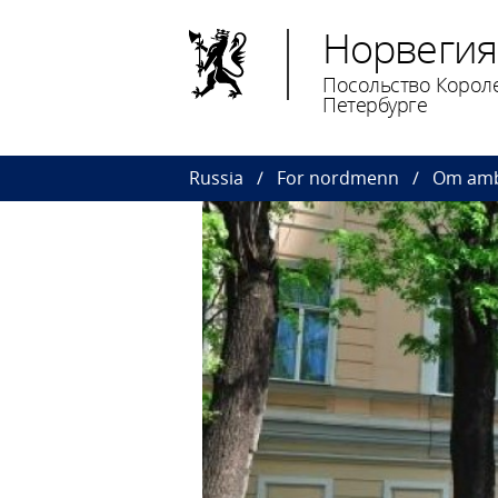
Норвегия
Посольство Короле
Петербурге
Russia
For nordmenn
Om am