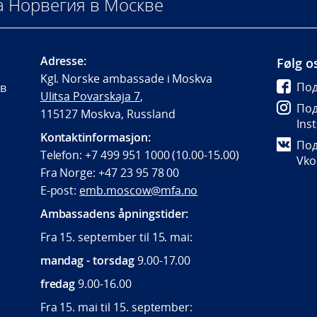
а Норвегия в Москве
Adresse:
Følg o
Kgl. Norske ambassade i Moskva
Под
 в
Ulitsa Povarskaja 7
,
Под
115127 Moskva, Russland
Ins
Kontaktinformasjon:
Под
Telefon: +7 499 951 1000 (10.00-15.00)
Vko
Fra Norge: +47 23 95 78 00
E-post:
emb.moscow@mfa.no
Ambassadens åpningstider:
Fra 15. september til 15. mai:
mandag - torsdag
9.00-17.00
fredag
9.00-16.00
Fra 15. mai til 15. september: