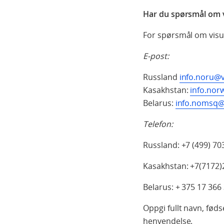
Har du spørsmål om 
For spørsmål om visum
E-post:
Russland
info.noru@v
Kasakhstan:
info.nor
Belarus:
info.nomsq@
Telefon:
Russland: +7 (499) 70
Kasakhstan: +7(7172)2
Belarus: + 375 17 366 
Oppgi fullt navn, fød
henvendelse.